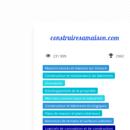
construiresamaison.com
231 899
2962
Maisons neuves et maisons sur mesure
Construction et maintenance de bâtiments
Immobilier
Développement de la propriété
Marchés commerciaux et industriels
Construction et bâtiments écologiques
Plans de maison et plans intérieurs
Annonces de terrains et surfaces cultivées
Logiciels de conception et de construction