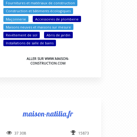
Fournitures et matériaux de construction
Construction et bâtiments écologiques
Maçonnerie
Accessoires de plomberie
Maisons neuves et maisons sur mesure
Revêtement de sol
Abris de jardin
Installations de salle de bains
ALLER SUR WWW.MAISON-
CONSTRUCTION.COM
maison-natilia.fr
37 308
15873