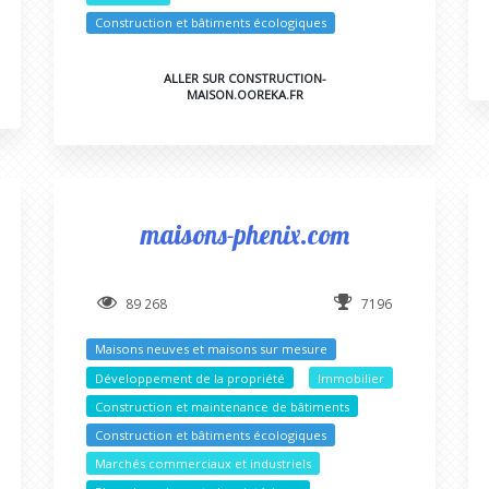
Construction et bâtiments écologiques
ALLER SUR CONSTRUCTION-
MAISON.OOREKA.FR
maisons-phenix.com
89 268
7196
Maisons neuves et maisons sur mesure
Développement de la propriété
Immobilier
Construction et maintenance de bâtiments
Construction et bâtiments écologiques
Marchés commerciaux et industriels