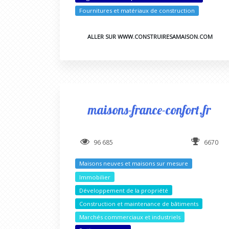
Fournitures et matériaux de construction
ALLER SUR WWW.CONSTRUIRESAMAISON.COM
maisons-france-confort.fr
96 685
6670
Maisons neuves et maisons sur mesure
Immobilier
Développement de la propriété
Construction et maintenance de bâtiments
Marchés commerciaux et industriels