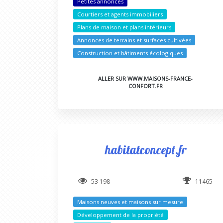
Petites annonces
Courtiers et agents immobiliers
Plans de maison et plans intérieurs
Annonces de terrains et surfaces cultivées
Construction et bâtiments écologiques
ALLER SUR WWW.MAISONS-FRANCE-
CONFORT.FR
habitatconcept.fr
53 198
11465
Maisons neuves et maisons sur mesure
Développement de la propriété