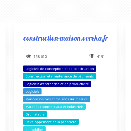
construction-maison.ooreka.fr
158 610
4191
Logiciels de conception et de construction
Construction et maintenance de bâtiments
Logiciels d'entreprise et de productivité
Logiciels
Maisons neuves et maisons sur mesure
Marchés commerciaux et industriels
Ordinateurs
Développement de la propriété
Immobilier