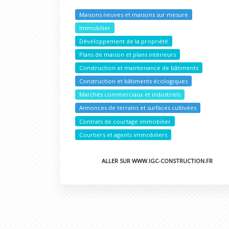
Maisons neuves et maisons sur mesure
Immobilier
Développement de la propriété
Plans de maison et plans intérieurs
Construction et maintenance de bâtiments
Construction et bâtiments écologiques
Marchés commerciaux et industriels
Annonces de terrains et surfaces cultivées
Contrats de courtage immobilier
Courtiers et agents immobiliers
ALLER SUR WWW.IGC-CONSTRUCTION.FR