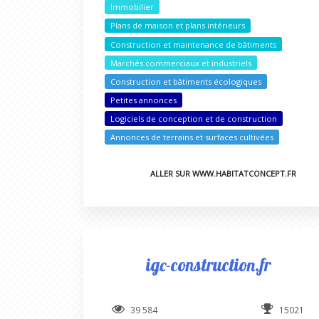
Immobilier
Plans de maison et plans intérieurs
Construction et maintenance de bâtiments
Marchés commerciaux et industriels
Construction et bâtiments écologiques
Petites annonces
Logiciels de conception et de construction
Annonces de terrains et surfaces cultivées
ALLER SUR WWW.HABITATCONCEPT.FR
igc-construction.fr
39 584
15021