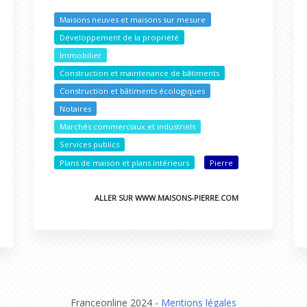
Maisons neuves et maisons sur mesure
Développement de la propriété
Immobilier
Construction et maintenance de bâtiments
Construction et bâtiments écologiques
Notaires
Marchés commerciaux et industriels
Services publics
Plans de maison et plans intérieurs
Pierre
ALLER SUR WWW.MAISONS-PIERRE.COM
Franceonline 2024 -
Mentions légales