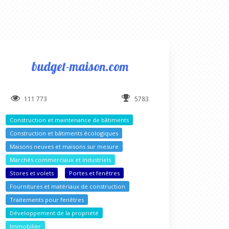
budget-maison.com
111 773
5783
Construction et maintenance de bâtiments
Construction et bâtiments écologiques
Maisons neuves et maisons sur mesure
Marchés commerciaux et industriels
Stores et volets
Portes et fenêtres
Fournitures et matériaux de construction
Traitements pour fenêtres
Développement de la propriété
Immobilier