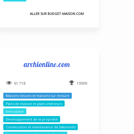
ALLER SUR BUDGET-MAISON.COM
archionline.com
61 718
10009
Maisons neuves et maisons sur mesure
Plans de maison et plans intérieurs
Immobilier
Développement de la propriété
Construction et maintenance de bâtiments