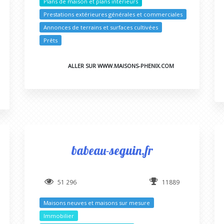
Plans de maison et plans intérieurs
Prestations extérieures générales et commerciales
Annonces de terrains et surfaces cultivées
Prêts
ALLER SUR WWW.MAISONS-PHENIX.COM
babeau-seguin.fr
51 296
11889
Maisons neuves et maisons sur mesure
Immobilier