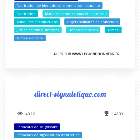
Fabrication de biens de consommation courante
Fabrication
Marchés commerciaux et industriels
Antiquités et collections
Objets militaires de collection
Justice et administrations
Hobbies et loisirs
Armée
Armée de terre
ALLER SUR WWW.LEGIONDHONNEUR.FR
direct-signaletique.com
40 101
14809
Panneaux de sol glissant
Panneaux de signalisation d'entretien