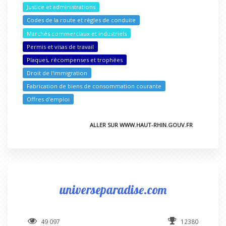
Justice et administrations
Codes de la route et règles de conduite
Marchés commerciaux et industriels
Permis et visas de travail
Plaques, récompenses et trophées
Droit de l'immigration
Fabrication de biens de consommation courante
Offres d'emploi
ALLER SUR WWW.HAUT-RHIN.GOUV.FR
universeparadise.com
49 097
12380