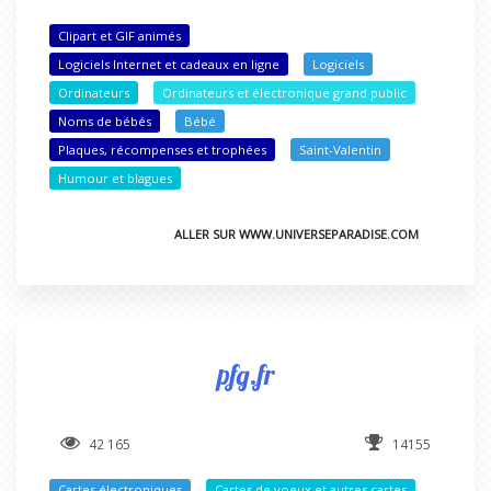
Clipart et GIF animés
Logiciels Internet et cadeaux en ligne
Logiciels
Ordinateurs
Ordinateurs et électronique grand public
Noms de bébés
Bébé
Plaques, récompenses et trophées
Saint-Valentin
Humour et blagues
ALLER SUR WWW.UNIVERSEPARADISE.COM
pfg.fr
42 165
14155
Cartes électroniques
Cartes de voeux et autres cartes