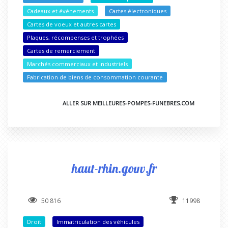
Cadeaux et événements
Cartes électroniques
Cartes de voeux et autres cartes
Plaques, récompenses et trophées
Cartes de remerciement
Marchés commerciaux et industriels
Fabrication de biens de consommation courante
ALLER SUR MEILLEURES-POMPES-FUNEBRES.COM
haut-rhin.gouv.fr
50 816
11998
Droit
Immatriculation des véhicules