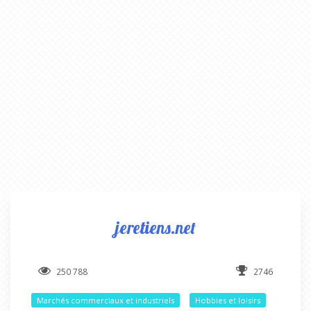
jeretiens.net
250 788
2746
Marchés commerciaux et industriels
Hobbies et loisirs