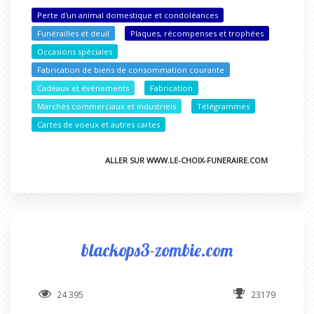
Perte d'un animal domestique et condoléances
Funérailles et deuil
Plaques, récompenses et trophées
Occasions spéciales
Fabrication de biens de consommation courante
Cadeaux et événements
Fabrication
Marchés commerciaux et industriels
Télégrammes
Cartes de voeux et autres cartes
ALLER SUR WWW.LE-CHOIX-FUNERAIRE.COM
blackops3-zombie.com
24 395
23179