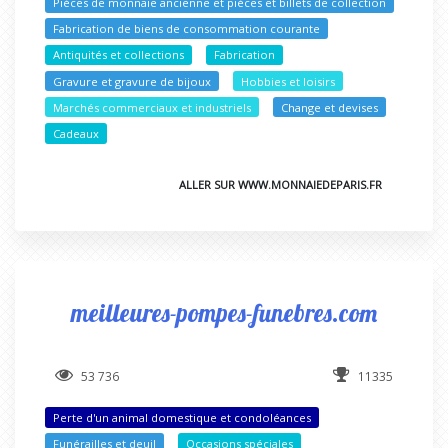
Pièces de monnaie ancienne et pièces et billets de collection
Fabrication de biens de consommation courante
Antiquités et collections
Fabrication
Gravure et gravure de bijoux
Hobbies et loisirs
Marchés commerciaux et industriels
Change et devises
Cadeaux
ALLER SUR WWW.MONNAIEDEPARIS.FR
meilleures-pompes-funebres.com
53 736
11335
Perte d'un animal domestique et condoléances
Funérailles et deuil
Occasions spéciales