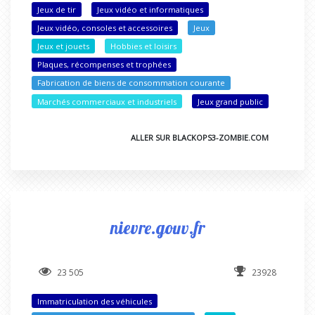
Jeux de tir
Jeux vidéo et informatiques
Jeux vidéo, consoles et accessoires
Jeux
Jeux et jouets
Hobbies et loisirs
Plaques, récompenses et trophées
Fabrication de biens de consommation courante
Marchés commerciaux et industriels
Jeux grand public
ALLER SUR BLACKOPS3-ZOMBIE.COM
nievre.gouv.fr
23 505
23928
Immatriculation des véhicules