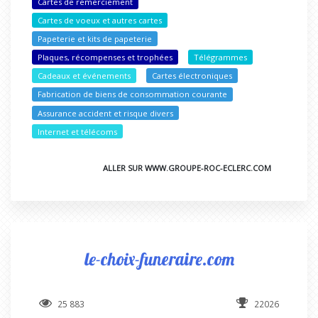
Cartes de remerciement
Cartes de voeux et autres cartes
Papeterie et kits de papeterie
Plaques, récompenses et trophées
Télégrammes
Cadeaux et événements
Cartes électroniques
Fabrication de biens de consommation courante
Assurance accident et risque divers
Internet et télécoms
ALLER SUR WWW.GROUPE-ROC-ECLERC.COM
le-choix-funeraire.com
25 883
22026