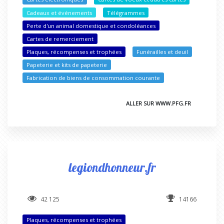
Cadeaux et événements
Télégrammes
Perte d'un animal domestique et condoléances
Cartes de remerciement
Plaques, récompenses et trophées
Funérailles et deuil
Papeterie et kits de papeterie
Fabrication de biens de consommation courante
ALLER SUR WWW.PFG.FR
legiondhonneur.fr
42 125
14166
Plaques, récompenses et trophées