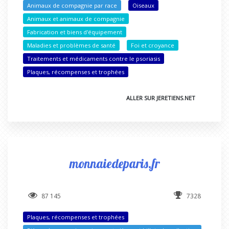
Animaux de compagnie par race
Oiseaux
Animaux et animaux de compagnie
Fabrication et biens d'équipement
Maladies et problèmes de santé
Foi et croyance
Traitements et médicaments contre le psoriasis
Plaques, récompenses et trophées
ALLER SUR JERETIENS.NET
monnaiedeparis.fr
87 145
7328
Plaques, récompenses et trophées