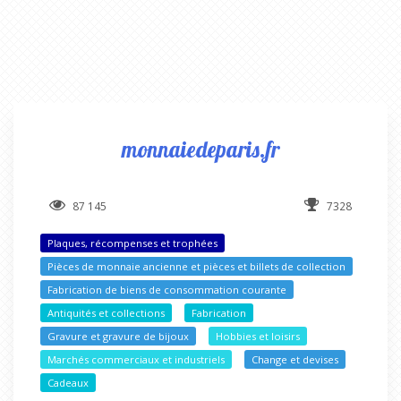
monnaiedeparis.fr
87 145
7328
Plaques, récompenses et trophées
Pièces de monnaie ancienne et pièces et billets de collection
Fabrication de biens de consommation courante
Antiquités et collections
Fabrication
Gravure et gravure de bijoux
Hobbies et loisirs
Marchés commerciaux et industriels
Change et devises
Cadeaux