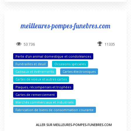
meilleures-pompes-funebres.com
53 736
11335
Perte d'un animal domestique et condoléances
Funérailles et deuil
Occasions spéciales
Cadeaux et événements
Cartes électroniques
Cartes de voeux et autres cartes
Plaques, récompenses et trophées
Cartes de remerciement
Marchés commerciaux et industriels
Fabrication de biens de consommation courante
ALLER SUR MEILLEURES-POMPES-FUNEBRES.COM