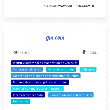
ALLER SUR WWW.HAUT-RHIN.GOUV.FR
gm.com
46 439
12988
Industrie automobile et fabrication de véhicules
Voitures et utilitaires
Véhicules à moteur
Véhicules
Fabrication de biens de consommation courante
Moteurs de voiture et pièces de moteur
Marchés commerciaux et industriels
Pièces détachées auto
Concessionnaires automobiles
Fabrication