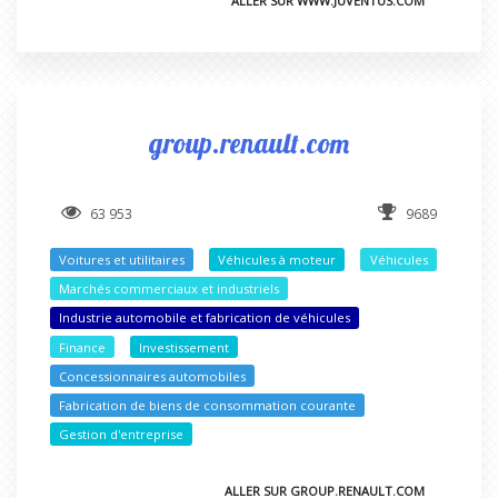
ALLER SUR WWW.JUVENTUS.COM
group.renault.com
63 953
9689
Voitures et utilitaires
Véhicules à moteur
Véhicules
Marchés commerciaux et industriels
Industrie automobile et fabrication de véhicules
Finance
Investissement
Concessionnaires automobiles
Fabrication de biens de consommation courante
Gestion d'entreprise
ALLER SUR GROUP.RENAULT.COM