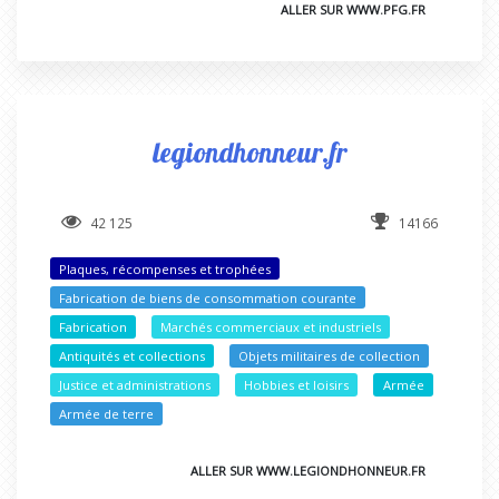
ALLER SUR WWW.PFG.FR
legiondhonneur.fr
42 125
14166
Plaques, récompenses et trophées
Fabrication de biens de consommation courante
Fabrication
Marchés commerciaux et industriels
Antiquités et collections
Objets militaires de collection
Justice et administrations
Hobbies et loisirs
Armée
Armée de terre
ALLER SUR WWW.LEGIONDHONNEUR.FR