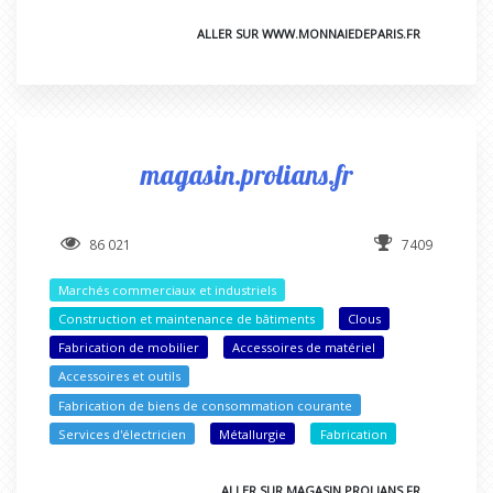
ALLER SUR WWW.MONNAIEDEPARIS.FR
magasin.prolians.fr
86 021
7409
Marchés commerciaux et industriels
Construction et maintenance de bâtiments
Clous
Fabrication de mobilier
Accessoires de matériel
Accessoires et outils
Fabrication de biens de consommation courante
Services d'électricien
Métallurgie
Fabrication
ALLER SUR MAGASIN.PROLIANS.FR