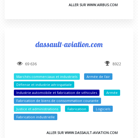
ALLER SUR WWW.AIRBUS.COM
dassault-aviation.com
69 636
8922
Marchés commerciaux et industriels
Armée de l'air
Défense et industrie aérospatiale
Industrie automobile et fabrication de véhicules
Armée
Fabrication de biens de consommation courante
Justice et administrations
Fabrication
Logiciels
Fabrication industrielle
ALLER SUR WWW.DASSAULT-AVIATION.COM