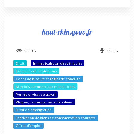
haut-rhin.gouv.fr
50 816
11998
Droit
Immatriculation des véhicules
Justice et administrations
Codes de la route et règles de conduite
Marchés commerciaux et industriels
Permis et visas de travail
Plaques, récompenses et trophées
Droit de l'immigration
Fabrication de biens de consommation courante
Offres d'emploi