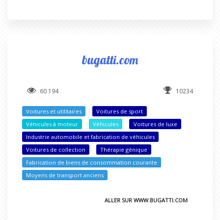
bugatti.com
60 194
10234
Voitures et utilitaires
Voitures de sport
Véhicules à moteur
Véhicules
Voitures de luxe
Industrie automobile et fabrication de véhicules
Voitures de collection
Thérapie génique
Fabrication de biens de consommation courante
Moyens de transport anciens
ALLER SUR WWW.BUGATTI.COM