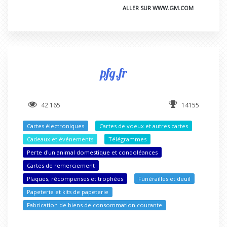
ALLER SUR WWW.GM.COM
pfg.fr
42 165
14155
Cartes électroniques
Cartes de voeux et autres cartes
Cadeaux et événements
Télégrammes
Perte d'un animal domestique et condoléances
Cartes de remerciement
Plaques, récompenses et trophées
Funérailles et deuil
Papeterie et kits de papeterie
Fabrication de biens de consommation courante