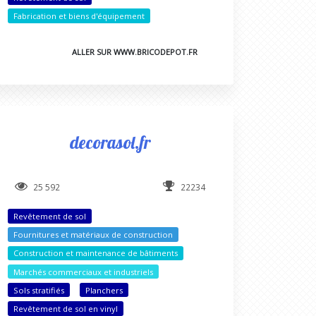
Fabrication et biens d'équipement
ALLER SUR WWW.BRICODEPOT.FR
decorasol.fr
25 592
22234
Revêtement de sol
Fournitures et matériaux de construction
Construction et maintenance de bâtiments
Marchés commerciaux et industriels
Sols stratifiés
Planchers
Revêtement de sol en vinyl