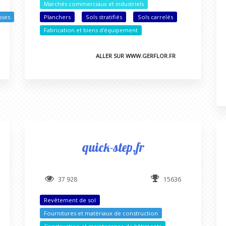
Marchés commerciaux et industriels
sses
Planchers
Sols stratifiés
Sols carrelés
Fabrication et biens d'équipement
ALLER SUR WWW.GERFLOR.FR
quick-step.fr
37 928
15636
Revêtement de sol
Fournitures et matériaux de construction