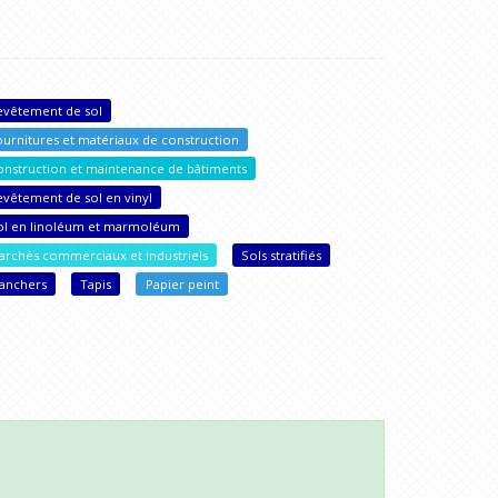
evêtement de sol
ournitures et matériaux de construction
onstruction et maintenance de bâtiments
evêtement de sol en vinyl
ol en linoléum et marmoléum
archés commerciaux et industriels
Sols stratifiés
lanchers
Tapis
Papier peint