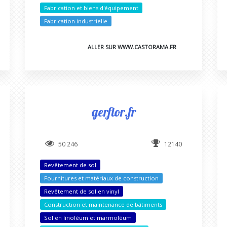
Fabrication et biens d'équipement
Fabrication industrielle
ALLER SUR WWW.CASTORAMA.FR
gerflor.fr
50 246
12140
Revêtement de sol
Fournitures et matériaux de construction
Revêtement de sol en vinyl
Construction et maintenance de bâtiments
Sol en linoléum et marmoléum