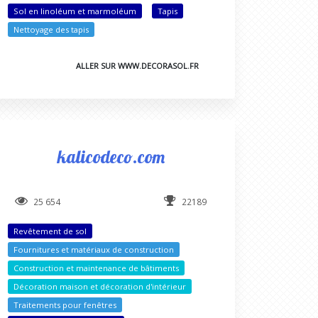
Sol en linoléum et marmoléum
Tapis
Nettoyage des tapis
ALLER SUR WWW.DECORASOL.FR
kalicodeco.com
25 654
22189
Revêtement de sol
Fournitures et matériaux de construction
Construction et maintenance de bâtiments
Décoration maison et décoration d'intérieur
Traitements pour fenêtres