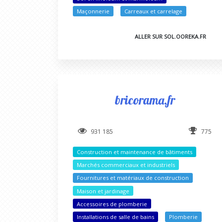
Maçonnerie
Carreaux et carrelage
ALLER SUR SOL.OOREKA.FR
bricorama.fr
931 185
775
Construction et maintenance de bâtiments
Marchés commerciaux et industriels
Fournitures et matériaux de construction
Maison et jardinage
Accessoires de plomberie
Installations de salle de bains
Plomberie