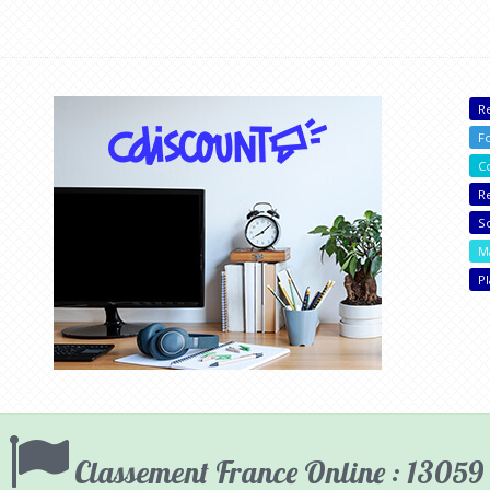
R
F
C
R
S
M
P
Classement France Online : 13059