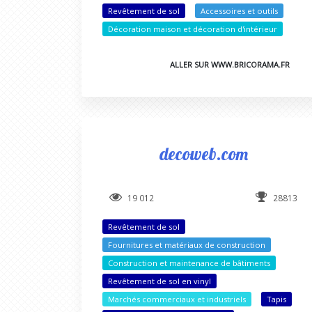
Revêtement de sol
Accessoires et outils
Décoration maison et décoration d'intérieur
ALLER SUR WWW.BRICORAMA.FR
decoweb.com
19 012
28813
Revêtement de sol
Fournitures et matériaux de construction
Construction et maintenance de bâtiments
Revêtement de sol en vinyl
Marchés commerciaux et industriels
Tapis