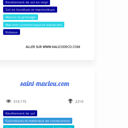
Revêtement de sol en vinyl
Sol en linoléum et marmoléum
Maison et jardinage
Marchés commerciaux et industriels
Rideaux
ALLER SUR WWW.KALICODECO.COM
saint-maclou.com
316 175
2219
Revêtement de sol
Fournitures et matériaux de construction