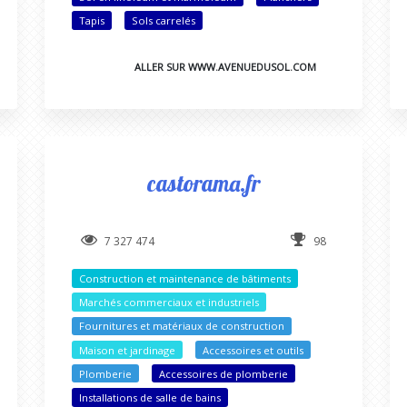
Tapis
Sols carrelés
ALLER SUR WWW.AVENUEDUSOL.COM
castorama.fr
7 327 474
98
Construction et maintenance de bâtiments
Marchés commerciaux et industriels
Fournitures et matériaux de construction
Maison et jardinage
Accessoires et outils
Plomberie
Accessoires de plomberie
Installations de salle de bains