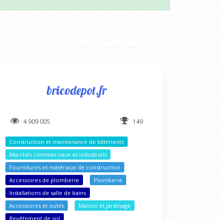
bricodepot.fr
4 909 005
149
Construction et maintenance de bâtiments
Marchés commerciaux et industriels
Fournitures et matériaux de construction
Accessoires de plomberie
Plomberie
Installations de salle de bains
Accessoires et outils
Maison et jardinage
Revêtement de sol