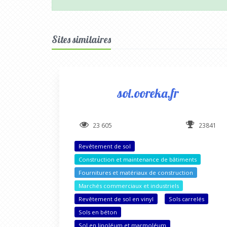
Sites similaires
sol.ooreka.fr
23 605
23841
Revêtement de sol
Construction et maintenance de bâtiments
Fournitures et matériaux de construction
Marchés commerciaux et industriels
Revêtement de sol en vinyl
Sols carrelés
Sols en béton
Sol en linoléum et marmoléum