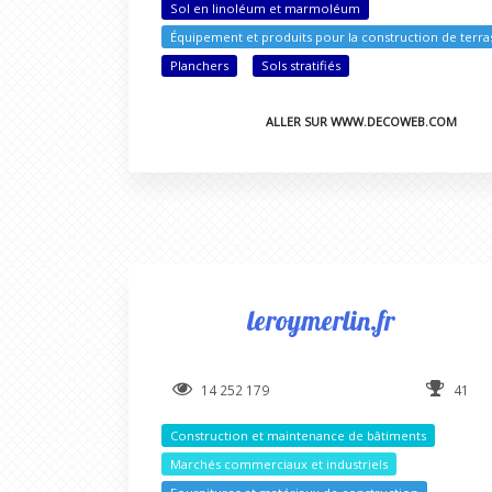
Sol en linoléum et marmoléum
Équipement et produits pour la construction de terra
Planchers
Sols stratifiés
ALLER SUR WWW.DECOWEB.COM
leroymerlin.fr
14 252 179
41
Construction et maintenance de bâtiments
Marchés commerciaux et industriels