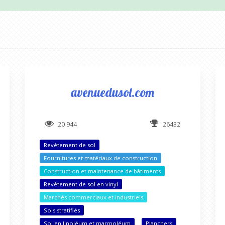
avenuedusol.com
20 944
26432
Revêtement de sol
Fournitures et matériaux de construction
Construction et maintenance de bâtiments
Revêtement de sol en vinyl
Marchés commerciaux et industriels
Sols stratifiés
Sol en linoléum et marmoléum
Planchers