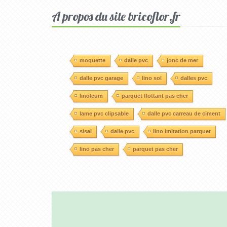
A propos du site bricoflor.fr
moquette
dalle pvc
jonc de mer
dalle pvc garage
lino sol
dalles pvc
linoleum
parquet flottant pas cher
lame pvc clipsable
dalle pvc carreau de ciment
sisal
dalle pvc
lino imitation parquet
lino pas cher
parquet pas cher