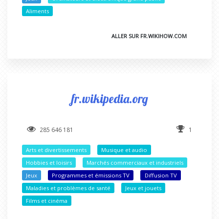
Aliments
ALLER SUR FR.WIKIHOW.COM
fr.wikipedia.org
285 646 181
1
Arts et divertissements
Musique et audio
Hobbies et loisirs
Marchés commerciaux et industriels
Jeux
Programmes et émissions TV
Diffusion TV
Maladies et problèmes de santé
Jeux et jouets
Films et cinéma