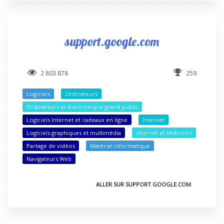
support.google.com
2 803 878
259
Logiciels
Ordinateurs
Ordinateurs et électronique grand public
Logiciels Internet et cadeaux en ligne
Internet
Logiciels graphiques et multimédia
Internet et télécoms
Partage de vidéos
Matériel informatique
Navigateurs Web
ALLER SUR SUPPORT.GOOGLE.COM