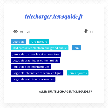
telecharger.tomsguide.fr
861 127
841
Logiciels
Ordinateurs
Ordinateurs et électronique grand public
Jeux
Jeux vidéo, consoles et accessoires
Logiciels graphiques et multimédia
Jeux vidéo et informatiques
Logiciels Internet et cadeaux en ligne
Jeux et jouets
Logiciels gratuits et sharewares
ALLER SUR TELECHARGER.TOMSGUIDE.FR