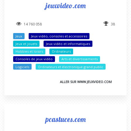
jeuxvideo.com
14 760 058
38
Jeux
Jeux vidéo, consoles et accessoires
Jeux et jouets
Jeux vidéo et informatiques
Hobbies et loisirs
Ordinateurs
Consoles de jeux vidéo
Arts et divertissements
Logiciels
Ordinateurs et électronique grand public
ALLER SUR WWW.JEUXVIDEO.COM
pcastuces.com