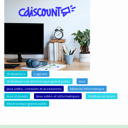
Ordinateurs
Logiciels
Ordinateurs et électronique grand public
Jeux
Jeux vidéo, consoles et accessoires
Matériel informatique
Jeux et jouets
Jeux vidéo et informatiques
Hobbies et loisirs
électronique grand public