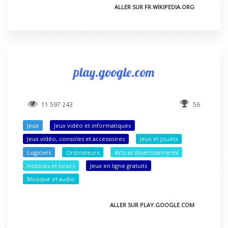
ALLER SUR FR.WIKIPEDIA.ORG
play.google.com
11 597 243
56
Jeux
Jeux vidéo et informatiques
Jeux vidéo, consoles et accessoires
Jeux et jouets
Logiciels
Ordinateurs
Arts et divertissements
Hobbies et loisirs
Jeux en ligne gratuits
Musique et audio
ALLER SUR PLAY.GOOGLE.COM