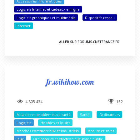
Accessoires informatiques
Logiciels Internet et cadeaux en ligne
Logiciels graphiques et multimédia
Dispositifs réseau
Internet
ALLER SUR FORUMS.CNETFRANCE.FR
fr.wikihow.com
4 805 434
152
Maladies et problèmes de santé
Santé
Ordinateurs
Logiciels
Hobbies et loisirs
Marchés commerciaux et industriels
Beauté et soins
Jeux
Ordinateurs et électronique grand public