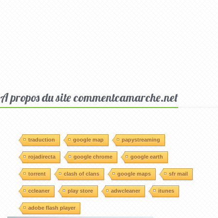
A propos du site commentcamarche.net
traduction
google map
papystreaming
rojadirecta
google chrome
google earth
torrent
clash of clans
google maps
sfr mail
ccleaner
play store
adwcleaner
itunes
adobe flash player