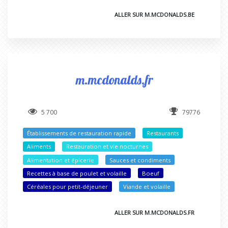
ALLER SUR M.MCDONALDS.BE
m.mcdonalds.fr
5 700
79776
Établissements de restauration rapide
Restaurants
Aliments
Restauration et vie nocturnes
Alimentation et épicerie
Sauces et condiments
Recettes à base de poulet et volaille
Boeuf
Céréales pour petit-déjeuner
Viande et volaille
ALLER SUR M.MCDONALDS.FR