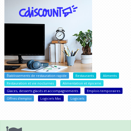
Établissements de restauration rapide
Restaurants
Aliments
Restauration et vie nocturnes
Alimentation et épicerie
Glaces, desserts glacés et accompagnements
Emplois temporaires
Offres d'emploi
Logiciels Mac
Logiciels