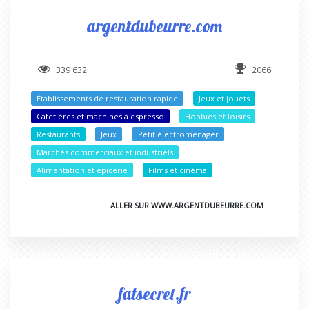
argentdubeurre.com
339 632
2066
Établissements de restauration rapide
Jeux et jouets
Cafetières et machines à espresso
Hobbies et loisirs
Restaurants
Jeux
Petit électroménager
Marchés commerciaux et industriels
Alimentation et épicerie
Films et cinéma
ALLER SUR WWW.ARGENTDUBEURRE.COM
fatsecret.fr