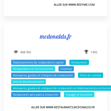
ALLER SUR WWW.REDYME.COM
mcdonalds.fr
468 992
1492
Établissements de restauration rapide
Restaurants
Restauration et vie nocturnes
Cinémas
Annuaires, guides et critiques de restaurants
Films et cinéma
Arts et divertissements
Annuaires, guides et critiques de restaurants et établissements nocturne
Restaurants sans plats à emporter
Voyage et tourisme
ALLER SUR WWW.RESTAURANTS.MCDONALDS.FR