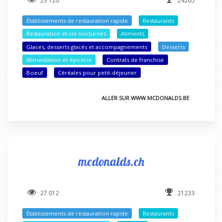
23 120
24265
Établissements de restauration rapide
Restaurants
Restauration et vie nocturnes
Aliments
Glaces, desserts glacés et accompagnements
Desserts
Alimentation et épicerie
Contrats de franchise
Boeuf
Céréales pour petit-déjeuner
ALLER SUR WWW.MCDONALDS.BE
mcdonalds.ch
27 012
21233
Établissements de restauration rapide
Restaurants