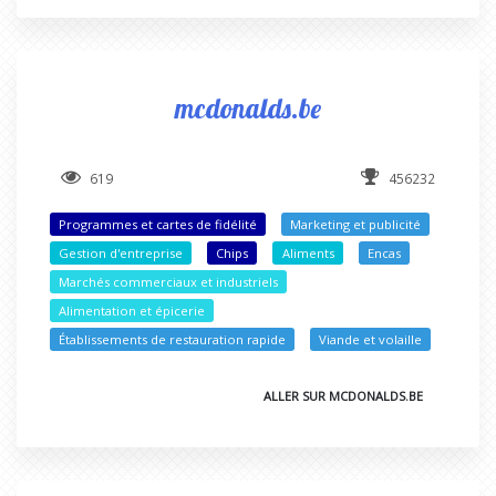
mcdonalds.be
619
456232
Programmes et cartes de fidélité
Marketing et publicité
Gestion d'entreprise
Chips
Aliments
Encas
Marchés commerciaux et industriels
Alimentation et épicerie
Établissements de restauration rapide
Viande et volaille
ALLER SUR MCDONALDS.BE