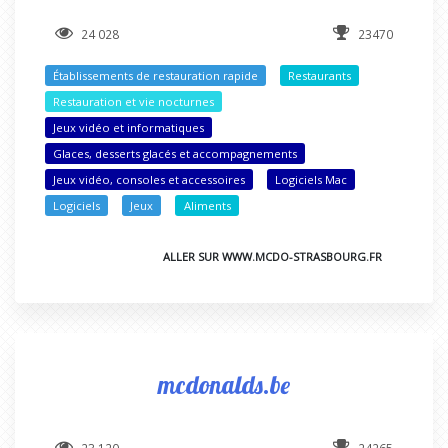
24 028
23470
Établissements de restauration rapide
Restaurants
Restauration et vie nocturnes
Jeux vidéo et informatiques
Glaces, desserts glacés et accompagnements
Jeux vidéo, consoles et accessoires
Logiciels Mac
Logiciels
Jeux
Aliments
ALLER SUR WWW.MCDO-STRASBOURG.FR
mcdonalds.be