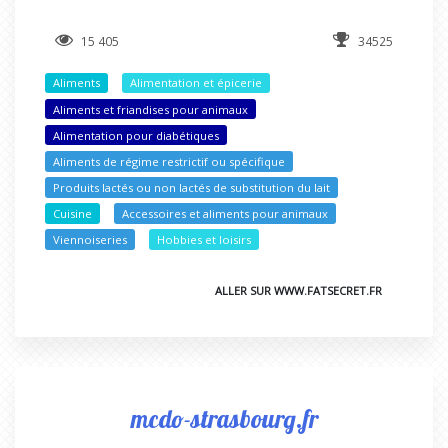
15 405
34525
Aliments
Alimentation et épicerie
Aliments et friandises pour animaux
Alimentation pour diabétiques
Aliments de régime restrictif ou spécifique
Produits lactés ou non lactés de substitution du lait
Cuisine
Accessoires et aliments pour animaux
Viennoiseries
Hobbies et loisirs
ALLER SUR WWW.FATSECRET.FR
mcdo-strasbourg.fr