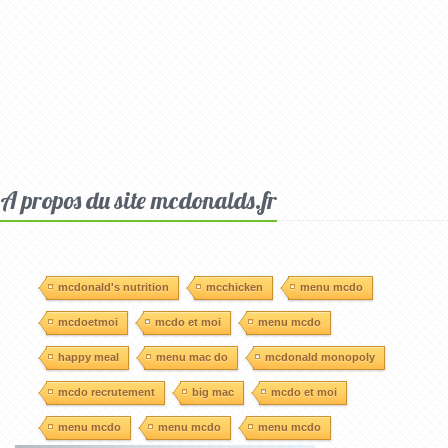
A propos du site mcdonalds.fr
mcdonald's nutrition
mcchicken
menu mcdo
mcdoetmoi
mcdo et moi
menu mcdo
happy meal
menu mac do
mcdonald monopoly
mcdo recrutement
big mac
mcdo et moi
menu mcdo
menu mcdo
menu mcdo