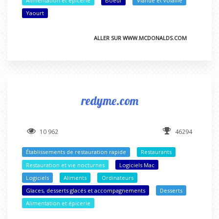
Alimentation et épicerie
Boeuf
Viande et volaille
Yaourt
ALLER SUR WWW.MCDONALDS.COM
redyme.com
10 962
46294
Établissements de restauration rapide
Restaurants
Restauration et vie nocturnes
Logiciels Mac
Logiciels
Aliments
Ordinateurs
Glaces, desserts glacés et accompagnements
Desserts
Alimentation et épicerie