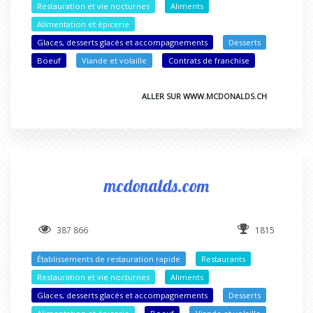
Restauration et vie nocturnes
Aliments
Alimentation et épicerie
Glaces, desserts glacés et accompagnements
Desserts
Boeuf
Viande et volaille
Contrats de franchise
ALLER SUR WWW.MCDONALDS.CH
mcdonalds.com
387 866
1815
Établissements de restauration rapide
Restaurants
Restauration et vie nocturnes
Aliments
Glaces, desserts glacés et accompagnements
Desserts