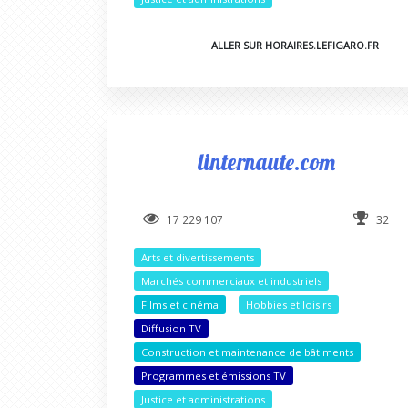
ALLER SUR HORAIRES.LEFIGARO.FR
linternaute.com
17 229 107
32
Arts et divertissements
Marchés commerciaux et industriels
Films et cinéma
Hobbies et loisirs
Diffusion TV
Construction et maintenance de bâtiments
Programmes et émissions TV
Justice et administrations