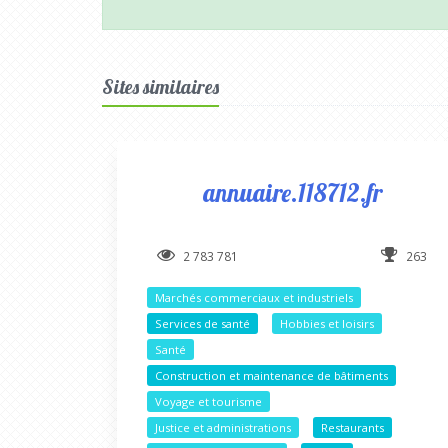
Sites similaires
annuaire.118712.fr
2 783 781
263
Marchés commerciaux et industriels
Services de santé
Hobbies et loisirs
Santé
Construction et maintenance de bâtiments
Voyage et tourisme
Justice et administrations
Restaurants