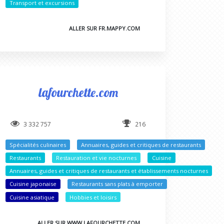
Transport et excursions
ALLER SUR FR.MAPPY.COM
lafourchette.com
3 332 757
216
Spécialités culinaires
Annuaires, guides et critiques de restaurants
Restaurants
Restauration et vie nocturnes
Cuisine
Annuaires, guides et critiques de restaurants et établissements nocturnes
Cuisine japonaise
Restaurants sans plats à emporter
Cuisine asiatique
Hobbies et loisirs
ALLER SUR WWW.LAFOURCHETTE.COM