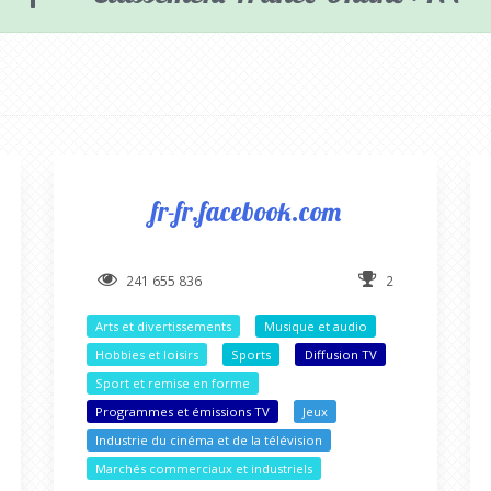
fr-fr.facebook.com
241 655 836
2
Arts et divertissements
Musique et audio
Hobbies et loisirs
Sports
Diffusion TV
Sport et remise en forme
Programmes et émissions TV
Jeux
Industrie du cinéma et de la télévision
Marchés commerciaux et industriels