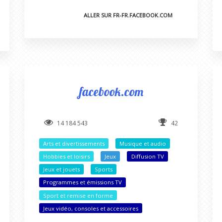
ALLER SUR FR-FR.FACEBOOK.COM
facebook.com
14 184 543
42
Arts et divertissements
Musique et audio
Hobbies et loisirs
Jeux
Diffusion TV
Jeux et jouets
Sports
Programmes et émissions TV
Sport et remise en forme
Jeux vidéo, consoles et accessoires