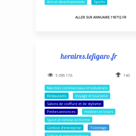
Arts et divertissements
Sports
ALLER SUR ANNUAIRE.118712.FR
horaires.lefigaro.fr
5 095 176
140
Marchés commerciaux et industriels
Restaurants
Voyage et tourisme
Salons de coiffure et de stylisme
Petites annonces
Hobbies et loisirs
Sport et remise en forme
Gestion d'entreprise
Toilettage
Justice et administrations