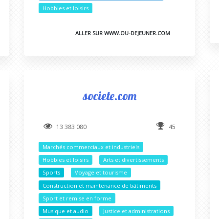
Hobbies et loisirs
ALLER SUR WWW.OU-DEJEUNER.COM
societe.com
13 383 080
45
Marchés commerciaux et industriels
Hobbies et loisirs
Arts et divertissements
Sports
Voyage et tourisme
Construction et maintenance de bâtiments
Sport et remise en forme
Musique et audio
Justice et administrations