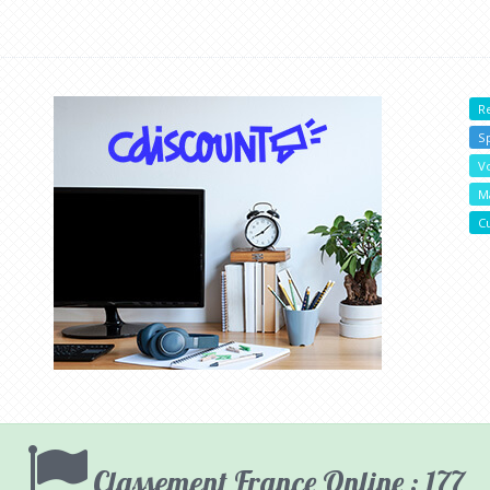
R
Sp
V
M
C
Classement France Online : 177