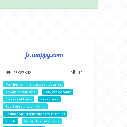
fr.mappy.com
26 987 942
19
Marchés commerciaux et industriels
Voyage et tourisme
Services de santé
Hobbies et loisirs
Restaurants
Sport et remise en forme
Destinations et attractions touristiques
Sports
Arts et divertissements