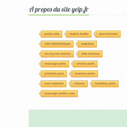
A propos du site yelp.fr
pedra alta
matrix berlin
max brenner
mk2 bibliothèque
makdam
mccoy lee moretz
villa venezia
massage paris
chicha paris
primark paris
mamma primi
east mamma
cityvox
bowling paris
massage parlor com