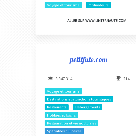
Voyage et tourisme
Ordinateurs
ALLER SUR WWW.LINTERNAUTE.COM
petitfute.com
3 347 314
214
Voyage et tourisme
Destinations et attractions touristiques
Restaurants
Hébergements
Hobbies et loisirs
Restauration et vie nocturnes
Spécialités culinaires