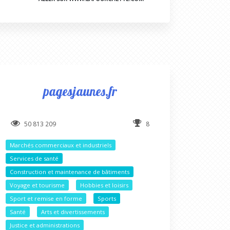
pagesjaunes.fr
50 813 209
8
Marchés commerciaux et industriels
Services de santé
Construction et maintenance de bâtiments
Voyage et tourisme
Hobbies et loisirs
Sport et remise en forme
Sports
Santé
Arts et divertissements
Justice et administrations