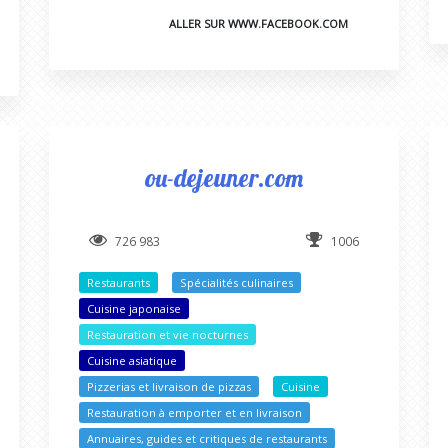
ALLER SUR WWW.FACEBOOK.COM
ou-dejeuner.com
726 983
1006
Restaurants
Spécialités culinaires
Cuisine japonaise
Restauration et vie nocturnes
Cuisine asiatique
Pizzerias et livraison de pizzas
Cuisine
Restauration à emporter et en livraison
Annuaires, guides et critiques de restaurants