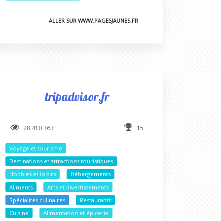
ALLER SUR WWW.PAGESJAUNES.FR
tripadvisor.fr
28 410 363
15
Voyage et tourisme
Destinations et attractions touristiques
Hobbies et loisirs
Hébergements
Aliments
Arts et divertissements
Spécialités culinaires
Restaurants
Cuisine
Alimentation et épicerie