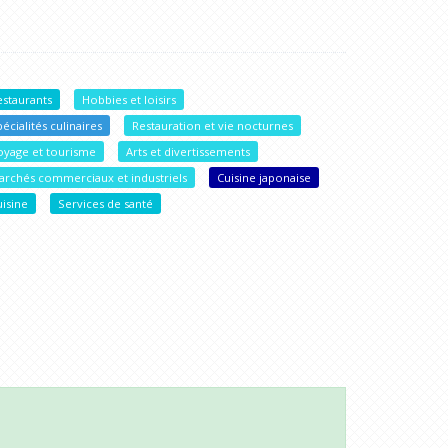
estaurants
Hobbies et loisirs
écialités culinaires
Restauration et vie nocturnes
oyage et tourisme
Arts et divertissements
archés commerciaux et industriels
Cuisine japonaise
uisine
Services de santé