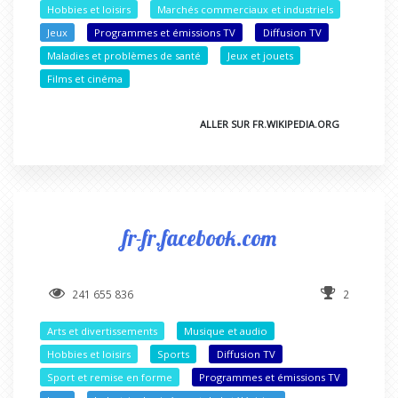
Hobbies et loisirs
Marchés commerciaux et industriels
Jeux
Programmes et émissions TV
Diffusion TV
Maladies et problèmes de santé
Jeux et jouets
Films et cinéma
ALLER SUR FR.WIKIPEDIA.ORG
fr-fr.facebook.com
241 655 836
2
Arts et divertissements
Musique et audio
Hobbies et loisirs
Sports
Diffusion TV
Sport et remise en forme
Programmes et émissions TV