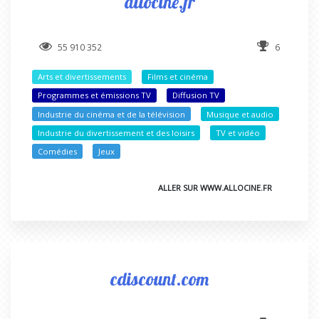
allocine.fr
55 910 352
6
Arts et divertissements
Films et cinéma
Programmes et émissions TV
Diffusion TV
Industrie du cinéma et de la télévision
Musique et audio
Industrie du divertissement et des loisirs
TV et vidéo
Comédies
Jeux
ALLER SUR WWW.ALLOCINE.FR
cdiscount.com