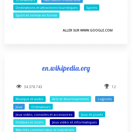
Destinations et attractions touristiques
Sports
Sport et remise en forme
ALLER SUR WWW.GOOGLE.COM
en.wikipedia.org
34 378 743
12
Musique et audio
Arts et divertissements
Logiciels
Jeux
Ordinateurs
Jeux vidéo, consoles et accessoires
Jeux et jouets
Hobbies et loisirs
Jeux vidéo et informatiques
Marchés commerciaux et industriels