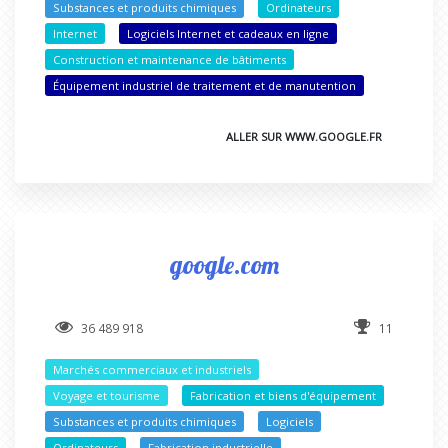
Substances et produits chimiques
Ordinateurs
Internet
Logiciels Internet et cadeaux en ligne
Construction et maintenance de bâtiments
Équipement industriel de traitement et de manutention
ALLER SUR WWW.GOOGLE.FR
google.com
36 489 918
11
Marchés commerciaux et industriels
Voyage et tourisme
Fabrication et biens d'équipement
Substances et produits chimiques
Logiciels
Ordinateurs
Fabrication industrielle