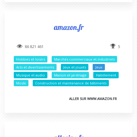
amazon.fr
86 821 461
5
Hobbies et loisirs
Marchés commerciaux et industriels
Arts et divertissements
Jeux et jouets
Jeux
Musique et audio
Maison et jardinage
Habillement
Mode
Construction et maintenance de bâtiments
ALLER SUR WWW.AMAZON.FR