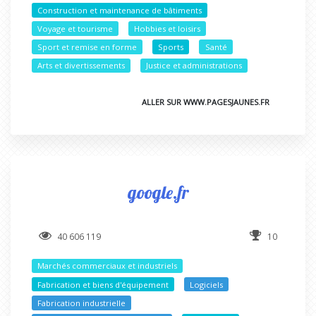
Construction et maintenance de bâtiments
Voyage et tourisme
Hobbies et loisirs
Sport et remise en forme
Sports
Santé
Arts et divertissements
Justice et administrations
ALLER SUR WWW.PAGESJAUNES.FR
google.fr
40 606 119
10
Marchés commerciaux et industriels
Fabrication et biens d'équipement
Logiciels
Fabrication industrielle