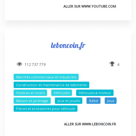
ALLER SUR WWW.YOUTUBE.COM
leboncoin.fr
112 737 779
4
Marchés commerciaux et industriels
Construction et maintenance de bâtiments
Hobbies et loisirs
Véhicules
Véhicules à moteur
Maison et jardinage
Jeux et jouets
Bébé
Jeux
Pièces et accessoires pour véhicule
ALLER SUR WWW.LEBONCOIN.FR