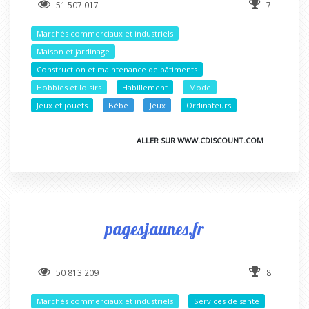
51 507 017
7
Marchés commerciaux et industriels
Maison et jardinage
Construction et maintenance de bâtiments
Hobbies et loisirs
Habillement
Mode
Jeux et jouets
Bébé
Jeux
Ordinateurs
ALLER SUR WWW.CDISCOUNT.COM
pagesjaunes.fr
50 813 209
8
Marchés commerciaux et industriels
Services de santé