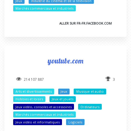
Jeux
Industrie du cinéma et de la télévision
Marchés commerciaux et industriels
ALLER SUR FR-FR.FACEBOOK.COM
youtube.com
214 107 887
3
Arts et divertissements
Jeux
Musique et audio
Hobbies et loisirs
Jeux et jouets
Jeux vidéo, consoles et accessoires
Ordinateurs
Marchés commerciaux et industriels
Jeux vidéo et informatiques
Logiciels