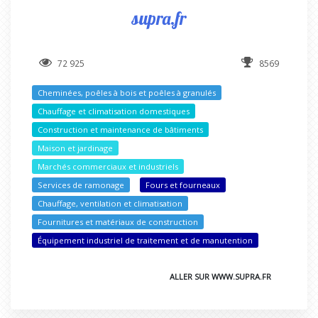
supra.fr
72 925
8569
Cheminées, poêles à bois et poêles à granulés
Chauffage et climatisation domestiques
Construction et maintenance de bâtiments
Maison et jardinage
Marchés commerciaux et industriels
Services de ramonage
Fours et fourneaux
Chauffage, ventilation et climatisation
Fournitures et matériaux de construction
Équipement industriel de traitement et de manutention
ALLER SUR WWW.SUPRA.FR