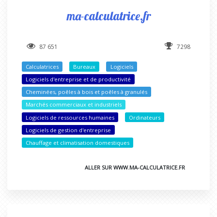
ma-calculatrice.fr
87 651
7298
Calculatrices
Bureaux
Logiciels
Logiciels d'entreprise et de productivité
Cheminées, poêles à bois et poêles à granulés
Marchés commerciaux et industriels
Logiciels de ressources humaines
Ordinateurs
Logiciels de gestion d'entreprise
Chauffage et climatisation domestiques
ALLER SUR WWW.MA-CALCULATRICE.FR