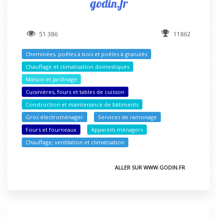
godin.fr
51 386
11862
Cheminées, poêles à bois et poêles à granulés
Chauffage et climatisation domestiques
Maison et jardinage
Cuisinières, fours et tables de cuisson
Construction et maintenance de bâtiments
Gros électroménager
Services de ramonage
Fours et fourneaux
Appareils ménagers
Chauffage, ventilation et climatisation
ALLER SUR WWW.GODIN.FR