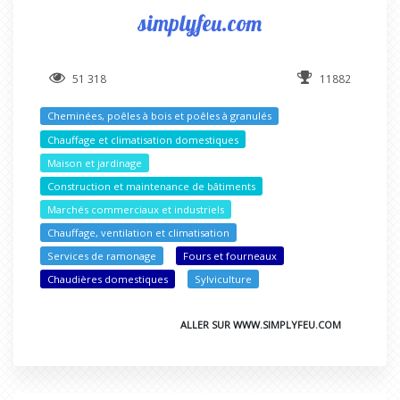
simplyfeu.com
51 318
11882
Cheminées, poêles à bois et poêles à granulés
Chauffage et climatisation domestiques
Maison et jardinage
Construction et maintenance de bâtiments
Marchés commerciaux et industriels
Chauffage, ventilation et climatisation
Services de ramonage
Fours et fourneaux
Chaudières domestiques
Sylviculture
ALLER SUR WWW.SIMPLYFEU.COM