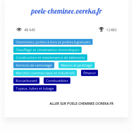
poele-cheminee.ooreka.fr
48 645
12483
Cheminées, poêles à bois et poêles à granulés
Chauffage et climatisation domestiques
Construction et maintenance de bâtiments
Services de ramonage
Maison et jardinage
Marchés commerciaux et industriels
Éthanol
Biocarburant
Combustibles
Tuyaux, tubes et tubage
ALLER SUR POELE-CHEMINEE.OOREKA.FR