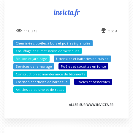
invicta.fr
110 373
5859
Cheminées, poêles à bois et poêles à granulés
Chauffage et climatisation domestiques
Maison et jardinage
Ustensiles et batteries de cuisine
Services de ramonage
Poêles et cocottes en fonte
Construction et maintenance de bâtiments
Charbon et articles de barbecue
Poêles et casseroles
Articles de cuisine et de repas
ALLER SUR WWW.INVICTA.FR