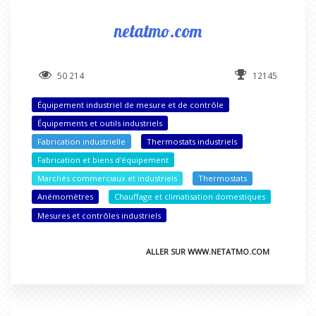
netatmo.com
50 214
12145
Équipement industriel de mesure et de contrôle
Équipements et outils industriels
Fabrication industrielle
Thermostats industriels
Fabrication et biens d'équipement
Marchés commerciaux et industriels
Thermostats
Anémomètres
Chauffage et climatisation domestiques
Mesures et contrôles industriels
ALLER SUR WWW.NETATMO.COM