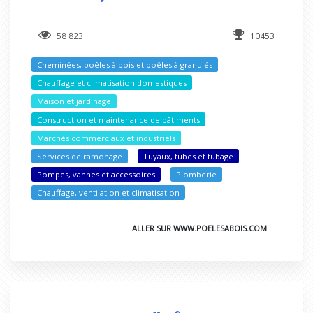
58 823
10453
Cheminées, poêles à bois et poêles à granulés
Chauffage et climatisation domestiques
Maison et jardinage
Construction et maintenance de bâtiments
Marchés commerciaux et industriels
Services de ramonage
Tuyaux, tubes et tubage
Pompes, vannes et accessoires
Plomberie
Chauffage, ventilation et climatisation
ALLER SUR WWW.POELESABOIS.COM