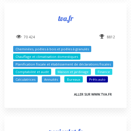
tva.fr
70 424
8812
Cheminées, poêles à bois et poêles à granulés
Chauffage et climatisation domestiques
Planification fiscale et établissement de déclarations fiscales
Comptabilité et audit
Maison et jardinage
Finance
Calculatrices
Annuités
Bureaux
Prêts auto
ALLER SUR WWW.TVA.FR