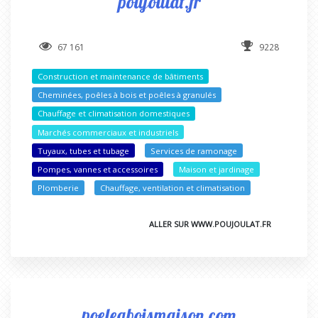
poujoulat.fr
67 161
9228
Construction et maintenance de bâtiments
Cheminées, poêles à bois et poêles à granulés
Chauffage et climatisation domestiques
Marchés commerciaux et industriels
Tuyaux, tubes et tubage
Services de ramonage
Pompes, vannes et accessoires
Maison et jardinage
Plomberie
Chauffage, ventilation et climatisation
ALLER SUR WWW.POUJOULAT.FR
poeleaboismaison.com