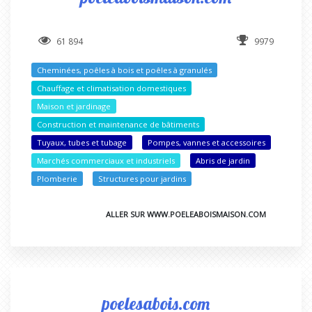
61 894
9979
Cheminées, poêles à bois et poêles à granulés
Chauffage et climatisation domestiques
Maison et jardinage
Construction et maintenance de bâtiments
Tuyaux, tubes et tubage
Pompes, vannes et accessoires
Marchés commerciaux et industriels
Abris de jardin
Plomberie
Structures pour jardins
ALLER SUR WWW.POELEABOISMAISON.COM
poelesabois.com