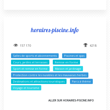
horaires-piscine.info
157 170
4218
Salles de sports et abonnements
Piscines et spas
Cours, jardins et terrasses
Remise en forme
Sport et remise en forme
Maison et jardinage
Protection contre les nuisibles et les mauvaises herbes
Destinations et attractions touristiques
Parcs à thème
Voyage et tourisme
ALLER SUR HORAIRES-PISCINE.INFO