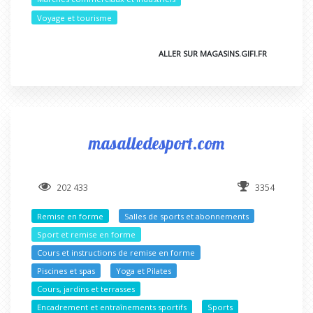
Voyage et tourisme
ALLER SUR MAGASINS.GIFI.FR
masalledesport.com
202 433
3354
Remise en forme
Salles de sports et abonnements
Sport et remise en forme
Cours et instructions de remise en forme
Piscines et spas
Yoga et Pilates
Cours, jardins et terrasses
Encadrement et entraînements sportifs
Sports