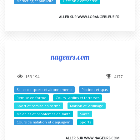
Marketing et publicité
Gestion d'entreprise
ALLER SUR WWW.LORANGEBLEUE.FR
nageurs.com
159 194
4177
Salles de sports et abonnements
Piscines et spas
Remise en forme
Cours, jardins et terrasses
Sport et remise en forme
Maison et jardinage
Maladies et problèmes de santé
Santé
Cours de natation et d'aquagym
Sports
ALLER SUR WWW.NAGEURS.COM