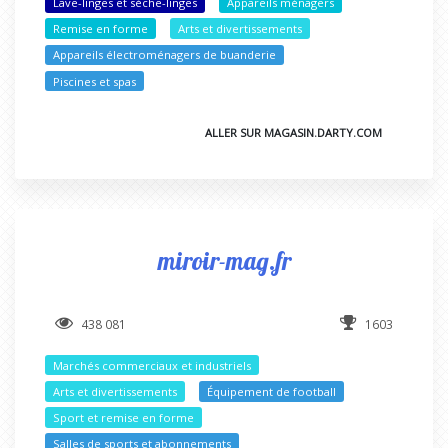
Lave-linges et sèche-linges
Appareils ménagers
Remise en forme
Arts et divertissements
Appareils électroménagers de buanderie
Piscines et spas
ALLER SUR MAGASIN.DARTY.COM
miroir-mag.fr
438 081
1603
Marchés commerciaux et industriels
Arts et divertissements
Équipement de football
Sport et remise en forme
Salles de sports et abonnements