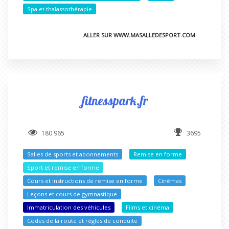
Spa et thalassothérapie
ALLER SUR WWW.MASALLEDESPORT.COM
fitnesspark.fr
180 965
3695
Salles de sports et abonnements
Remise en forme
Sport et remise en forme
Cours et instructions de remise en forme
Cinémas
Leçons et cours de gymnastique
Immatriculation des véhicules
Films et cinéma
Codes de la route et règles de conduite