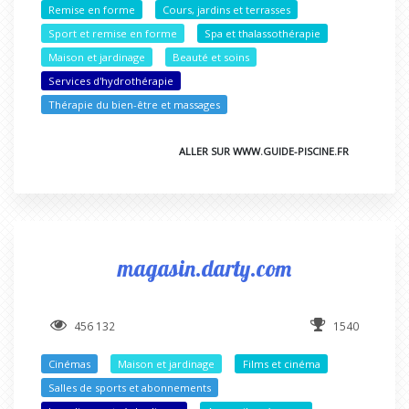
Remise en forme
Cours, jardins et terrasses
Sport et remise en forme
Spa et thalassothérapie
Maison et jardinage
Beauté et soins
Services d'hydrothérapie
Thérapie du bien-être et massages
ALLER SUR WWW.GUIDE-PISCINE.FR
magasin.darty.com
456 132
1540
Cinémas
Maison et jardinage
Films et cinéma
Salles de sports et abonnements