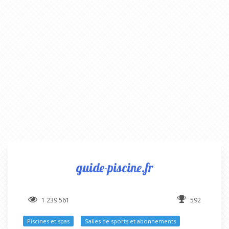
guide-piscine.fr
1 239 561
592
Piscines et spas
Salles de sports et abonnements