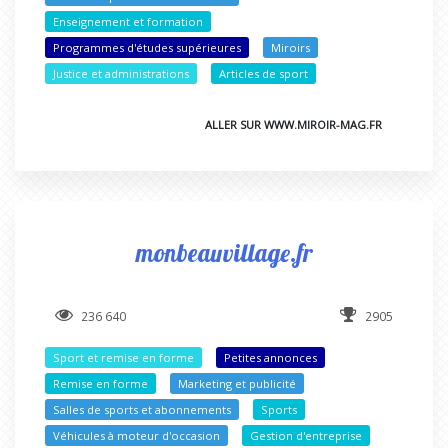
Enseignement et formation
Programmes d'études supérieures
Miroirs
Justice et administrations
Articles de sport
ALLER SUR WWW.MIROIR-MAG.FR
monbeauvillage.fr
236 640
2905
Sport et remise en forme
Petites annonces
Remise en forme
Marketing et publicité
Salles de sports et abonnements
Sports
Véhicules à moteur d'occasion
Gestion d'entreprise