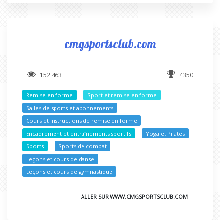
cmgsportsclub.com
152 463
4350
Remise en forme
Sport et remise en forme
Salles de sports et abonnements
Cours et instructions de remise en forme
Encadrement et entraînements sportifs
Yoga et Pilates
Sports
Sports de combat
Leçons et cours de danse
Leçons et cours de gymnastique
ALLER SUR WWW.CMGSPORTSCLUB.COM