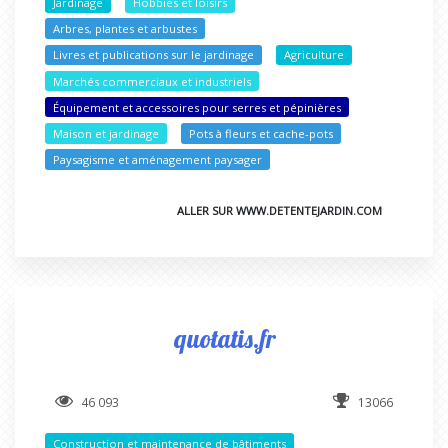
Jardinage
Hobbies et loisirs
Arbres, plantes et arbustes
Livres et publications sur le jardinage
Agriculture
Marchés commerciaux et industriels
Équipement et accessoires pour serres et pépinières
Maison et jardinage
Pots à fleurs et cache-pots
Paysagisme et aménagement paysager
ALLER SUR WWW.DETENTEJARDIN.COM
quotatis.fr
46 093
13066
Construction et maintenance de bâtiments