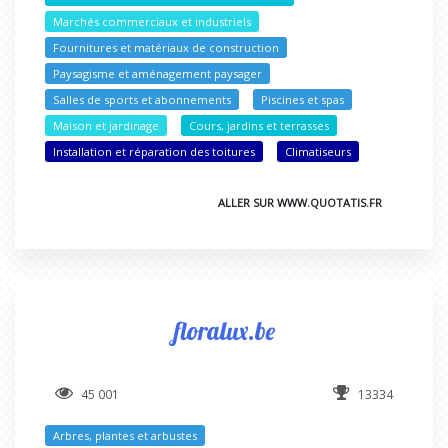
Marchés commerciaux et industriels
Fournitures et matériaux de construction
Paysagisme et aménagement paysager
Salles de sports et abonnements
Piscines et spas
Maison et jardinage
Cours, jardins et terrasses
Installation et réparation des toitures
Climatiseurs
ALLER SUR WWW.QUOTATIS.FR
floralux.be
45 001
13334
Arbres, plantes et arbustes