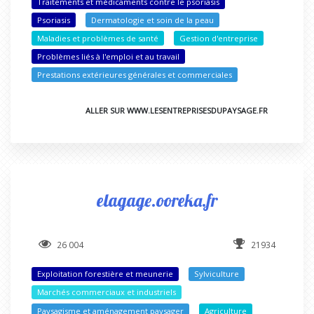
Traitements et médicaments contre le psoriasis
Psoriasis
Dermatologie et soin de la peau
Maladies et problèmes de santé
Gestion d'entreprise
Problèmes liés à l'emploi et au travail
Prestations extérieures générales et commerciales
ALLER SUR WWW.LESENTREPRISESDUPAYSAGE.FR
elagage.ooreka.fr
26 004
21934
Exploitation forestière et meunerie
Sylviculture
Marchés commerciaux et industriels
Paysagisme et aménagement paysager
Agriculture