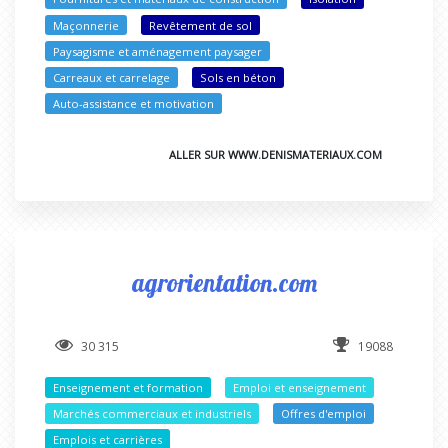
Maçonnerie
Revêtement de sol
Paysagisme et aménagement paysager
Carreaux et carrelage
Sols en béton
Auto-assistance et motivation
ALLER SUR WWW.DENISMATERIAUX.COM
agrorientation.com
30 315
19088
Enseignement et formation
Emploi et enseignement
Marchés commerciaux et industriels
Offres d'emploi
Emplois et carrières