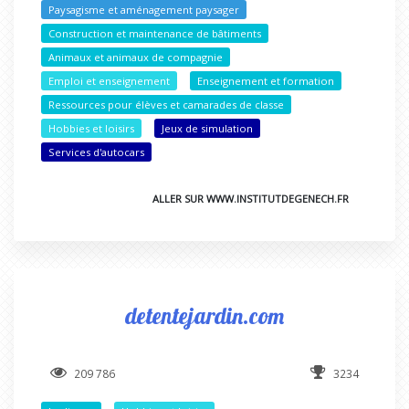
Paysagisme et aménagement paysager
Construction et maintenance de bâtiments
Animaux et animaux de compagnie
Emploi et enseignement
Enseignement et formation
Ressources pour élèves et camarades de classe
Hobbies et loisirs
Jeux de simulation
Services d'autocars
ALLER SUR WWW.INSTITUTDEGENECH.FR
detentejardin.com
209 786
3234