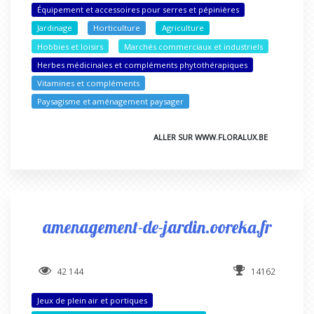
Équipement et accessoires pour serres et pépinières
Jardinage
Horticulture
Agriculture
Hobbies et loisirs
Marchés commerciaux et industriels
Herbes médicinales et compléments phytothérapiques
Vitamines et compléments
Paysagisme et aménagement paysager
ALLER SUR WWW.FLORALUX.BE
amenagement-de-jardin.ooreka.fr
42 144
14162
Jeux de plein air et portiques