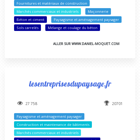
Fournitures et matériaux de construction
Marchés commerciaux et industriels
Maçonnerie
Béton et ciment
Paysagisme et aménagement paysager
Sols carrelés
Mélange et coulage du béton
ALLER SUR WWW.DANIEL-MOQUET.COM
lesentreprisesdupaysage.fr
27 758
20701
Paysagisme et aménagement paysager
Construction et maintenance de bâtiments
Marchés commerciaux et industriels