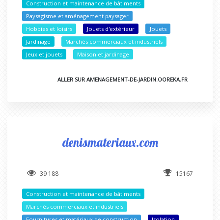
Construction et maintenance de bâtiments
Paysagisme et aménagement paysager
Hobbies et loisirs
Jouets d'extérieur
Jouets
Jardinage
Marchés commerciaux et industriels
Jeux et jouets
Maison et jardinage
ALLER SUR AMENAGEMENT-DE-JARDIN.OOREKA.FR
denismateriaux.com
39 188
15167
Construction et maintenance de bâtiments
Marchés commerciaux et industriels
Fournitures et matériaux de construction
Isolation