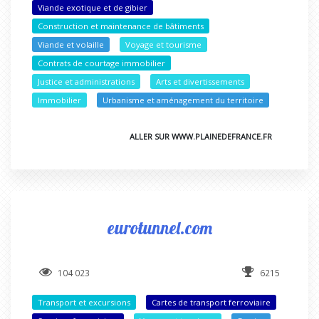
Viande exotique et de gibier
Construction et maintenance de bâtiments
Viande et volaille
Voyage et tourisme
Contrats de courtage immobilier
Justice et administrations
Arts et divertissements
Immobilier
Urbanisme et aménagement du territoire
ALLER SUR WWW.PLAINEDEFRANCE.FR
eurotunnel.com
104 023
6215
Transport et excursions
Cartes de transport ferroviaire