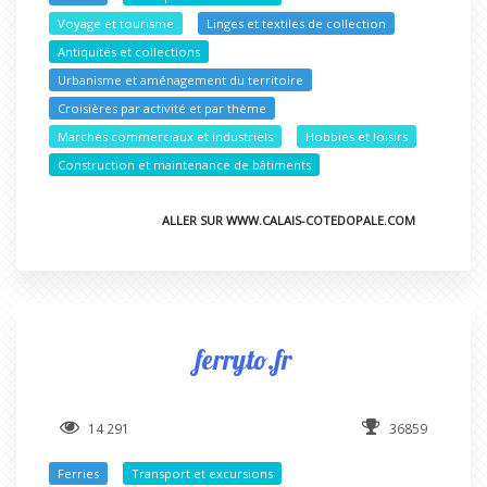
Voyage et tourisme
Linges et textiles de collection
Antiquités et collections
Urbanisme et aménagement du territoire
Croisières par activité et par thème
Marchés commerciaux et industriels
Hobbies et loisirs
Construction et maintenance de bâtiments
ALLER SUR WWW.CALAIS-COTEDOPALE.COM
ferryto.fr
14 291
36859
Ferries
Transport et excursions