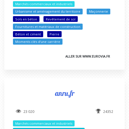
Marchés commerciaux et industriels
Urbanisme et aménagement du territoire
Maçonnerie
Sols en béton
Revêtement de sol
Fournitures et matériaux de construction
Béton et ciment
Pierre
Moments clés d'une carrière
ALLER SUR WWW.EUROVIA.FR
anru.fr
23 020
24352
Marchés commerciaux et industriels