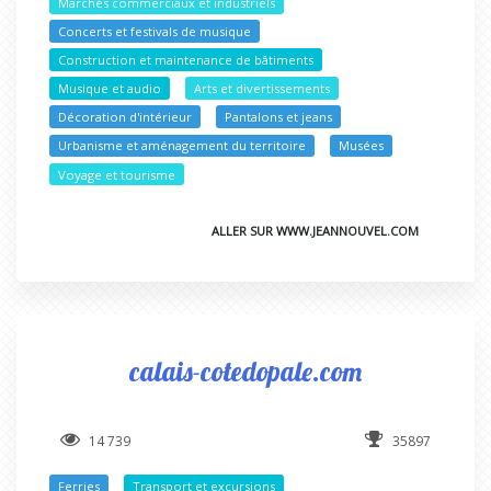
Marchés commerciaux et industriels
Concerts et festivals de musique
Construction et maintenance de bâtiments
Musique et audio
Arts et divertissements
Décoration d'intérieur
Pantalons et jeans
Urbanisme et aménagement du territoire
Musées
Voyage et tourisme
ALLER SUR WWW.JEANNOUVEL.COM
calais-cotedopale.com
14 739
35897
Ferries
Transport et excursions