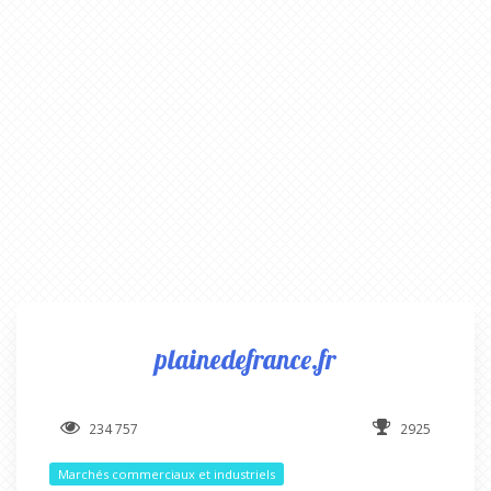
plainedefrance.fr
234 757
2925
Marchés commerciaux et industriels