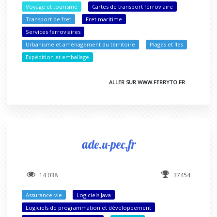
Voyage et tourisme
Cartes de transport ferroviaire
Transport de fret
Fret maritime
Services ferroviaires
Urbanisme et aménagement du territoire
Plages et îles
Expédition et emballage
ALLER SUR WWW.FERRYTO.FR
ade.u-pec.fr
14 038
37454
Assurance-vie
Logiciels Java
Logiciels de programmation et développement