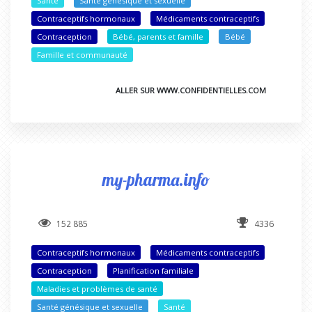
Santé
Santé génésique et sexuelle
Contraceptifs hormonaux
Médicaments contraceptifs
Contraception
Bébé, parents et famille
Bébé
Famille et communauté
ALLER SUR WWW.CONFIDENTIELLES.COM
my-pharma.info
152 885
4336
Contraceptifs hormonaux
Médicaments contraceptifs
Contraception
Planification familiale
Maladies et problèmes de santé
Santé génésique et sexuelle
Santé