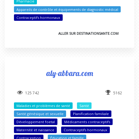
Pharmacie
Appareils de contrôle et équipements de diagnostic médical
Contraceptifs hormonaux
ALLER SUR DESTINATIONSANTE.COM
aly-abbara.com
125 742
5162
Maladies et problèmes de santé
Santé
Santé génésique et sexuelle
Planification familiale
Développement foetal
Médicaments contraceptifs
Maternité et naissance
Contraceptifs hormonaux
Contraception
Éducation et famille