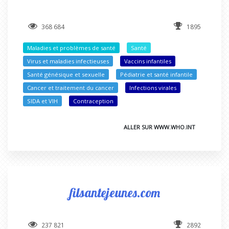
368 684
1895
Maladies et problèmes de santé
Santé
Virus et maladies infectieuses
Vaccins infantiles
Santé génésique et sexuelle
Pédiatrie et santé infantile
Cancer et traitement du cancer
Infections virales
SIDA et VIH
Contraception
ALLER SUR WWW.WHO.INT
filsantejeunes.com
237 821
2892