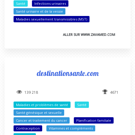
Santé
Infections urinaires
Santé urinaire et de la vessie
Maladies sexuellement transmissibles (MST)
ALLER SUR WWW.ZAVAMED.COM
destinationsante.com
139 218
4671
Maladies et problèmes de santé
Santé
Santé génésique et sexuelle
Cancer et traitement du cancer
Planification familiale
Contraception
Vitamines et compléments