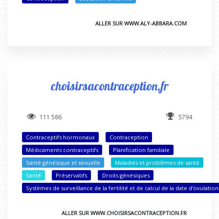
ALLER SUR WWW.ALY-ABBARA.COM
choisirsacontraception.fr
111 586
5794
Contraceptifs hormonaux
Contraception
Médicaments contraceptifs
Planification familiale
Santé génésique et sexuelle
Maladies et problèmes de santé
Santé
Préservatifs
Droits génésiques
Systèmes de surveillance de la fertilité et de calcul de la date d'ovulation
ALLER SUR WWW.CHOISIRSACONTRACEPTION.FR