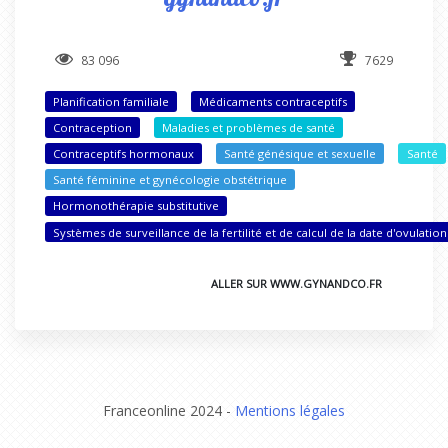
83 096
7629
Planification familiale
Médicaments contraceptifs
Contraception
Maladies et problèmes de santé
Contraceptifs hormonaux
Santé génésique et sexuelle
Santé
Santé féminine et gynécologie obstétrique
Hormonothérapie substitutive
Systèmes de surveillance de la fertilité et de calcul de la date d'ovulation
ALLER SUR WWW.GYNANDCO.FR
Franceonline 2024 -
Mentions légales