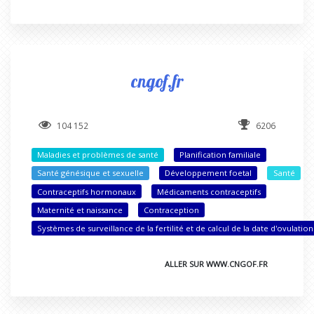
cngof.fr
104 152
6206
Maladies et problèmes de santé
Planification familiale
Santé génésique et sexuelle
Développement foetal
Santé
Contraceptifs hormonaux
Médicaments contraceptifs
Maternité et naissance
Contraception
Systèmes de surveillance de la fertilité et de calcul de la date d'ovulation
ALLER SUR WWW.CNGOF.FR