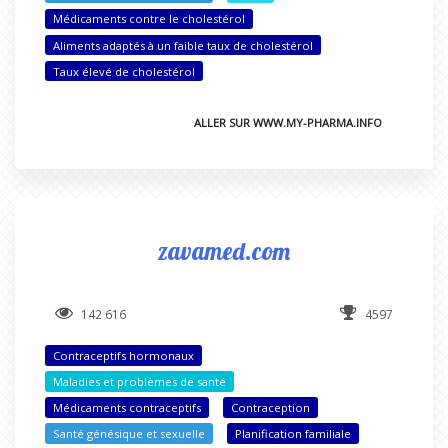
Médicaments contre le cholestérol
Aliments adaptés à un faible taux de cholestérol
Taux élevé de cholestérol
ALLER SUR WWW.MY-PHARMA.INFO
zavamed.com
142 616
4597
Contraceptifs hormonaux
Maladies et problèmes de santé
Médicaments contraceptifs
Contraception
Santé génésique et sexuelle
Planification familiale