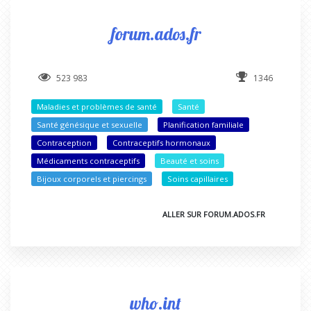
forum.ados.fr
523 983
1346
Maladies et problèmes de santé
Santé
Santé génésique et sexuelle
Planification familiale
Contraception
Contraceptifs hormonaux
Médicaments contraceptifs
Beauté et soins
Bijoux corporels et piercings
Soins capillaires
ALLER SUR FORUM.ADOS.FR
who.int