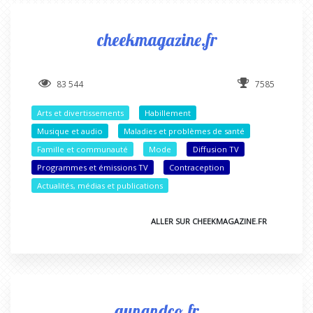
cheekmagazine.fr
83 544
7585
Arts et divertissements
Habillement
Musique et audio
Maladies et problèmes de santé
Famille et communauté
Mode
Diffusion TV
Programmes et émissions TV
Contraception
Actualités, médias et publications
ALLER SUR CHEEKMAGAZINE.FR
gynandco.fr