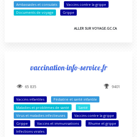
Ambassades et consulats
Vaccins contre la grippe
Documents de voyage
Grippe
ALLER SUR VOYAGE.GC.CA
vaccination-info-service.fr
65 835
9401
Vaccins infantiles
Pédiatrie et santé infantile
Maladies et problèmes de santé
Santé
Virus et maladies infectieuses
Vaccins contre la grippe
Grippe
Vaccins et immunisations
Rhume et grippe
Infections virales