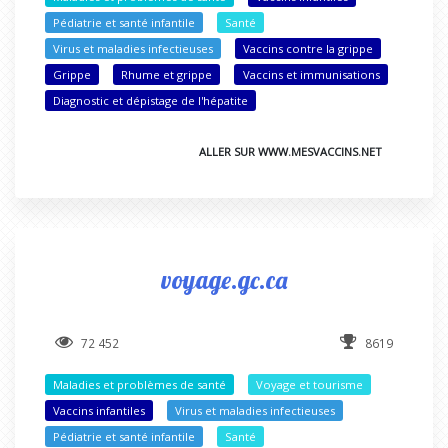
Pédiatrie et santé infantile
Santé
Virus et maladies infectieuses
Vaccins contre la grippe
Grippe
Rhume et grippe
Vaccins et immunisations
Diagnostic et dépistage de l'hépatite
ALLER SUR WWW.MESVACCINS.NET
voyage.gc.ca
72 452
8619
Maladies et problèmes de santé
Voyage et tourisme
Vaccins infantiles
Virus et maladies infectieuses
Pédiatrie et santé infantile
Santé