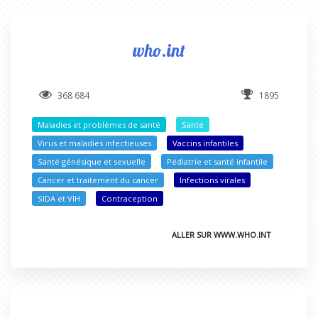
who.int
368 684
1895
Maladies et problèmes de santé
Santé
Virus et maladies infectieuses
Vaccins infantiles
Santé génésique et sexuelle
Pédiatrie et santé infantile
Cancer et traitement du cancer
Infections virales
SIDA et VIH
Contraception
ALLER SUR WWW.WHO.INT