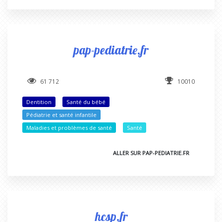
pap-pediatrie.fr
61 712
10010
Dentition
Santé du bébé
Pédiatrie et santé infantile
Maladies et problèmes de santé
Santé
ALLER SUR PAP-PEDIATRIE.FR
hcsp.fr