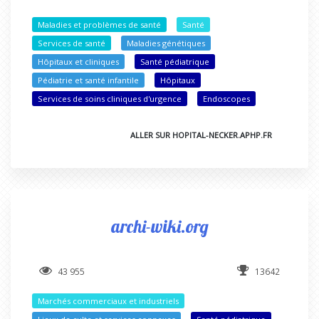
Maladies et problèmes de santé
Santé
Services de santé
Maladies génétiques
Hôpitaux et cliniques
Santé pédiatrique
Pédiatrie et santé infantile
Hôpitaux
Services de soins cliniques d'urgence
Endoscopes
ALLER SUR HOPITAL-NECKER.APHP.FR
archi-wiki.org
43 955
13642
Marchés commerciaux et industriels