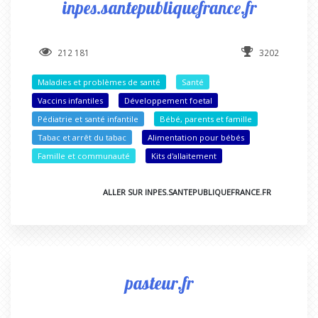
inpes.santepubliquefrance.fr
212 181
3202
Maladies et problèmes de santé
Santé
Vaccins infantiles
Développement foetal
Pédiatrie et santé infantile
Bébé, parents et famille
Tabac et arrêt du tabac
Alimentation pour bébés
Famille et communauté
Kits d'allaitement
ALLER SUR INPES.SANTEPUBLIQUEFRANCE.FR
pasteur.fr