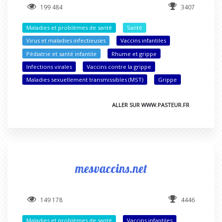
199 484
3407
Maladies et problèmes de santé
Santé
Virus et maladies infectieuses
Vaccins infantiles
Pédiatrie et santé infantile
Rhume et grippe
Infections virales
Vaccins contre la grippe
Maladies sexuellement transmissibles (MST)
Grippe
ALLER SUR WWW.PASTEUR.FR
mesvaccins.net
149 178
4446
Maladies et problèmes de santé
Vaccins infantiles