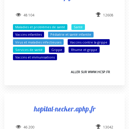
48 104
12608
Maladies et problèmes de santé
Santé
Vaccins infantiles
Pédiatrie et santé infantile
Virus et maladies infectieuses
Vaccins contre la grippe
Services de santé
Grippe
Rhume et grippe
Vaccins et immunisations
ALLER SUR WWW.HCSP.FR
hopital-necker.aphp.fr
46 200
13042