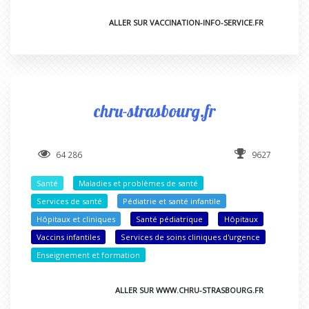
ALLER SUR VACCINATION-INFO-SERVICE.FR
chru-strasbourg.fr
64 286
9627
Santé
Maladies et problèmes de santé
Services de santé
Pédiatrie et santé infantile
Hôpitaux et cliniques
Santé pédiatrique
Hôpitaux
Vaccins infantiles
Services de soins cliniques d'urgence
Enseignement et formation
ALLER SUR WWW.CHRU-STRASBOURG.FR