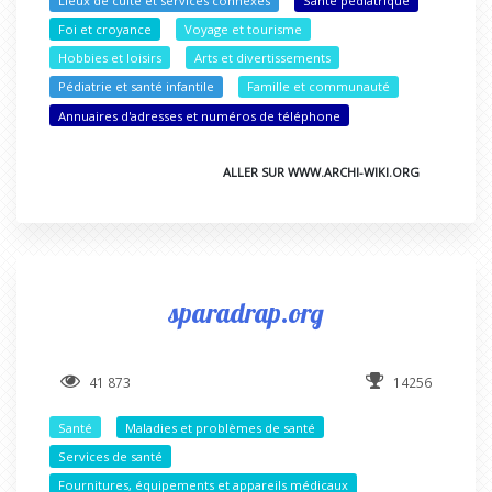
Lieux de culte et services connexes
Santé pédiatrique
Foi et croyance
Voyage et tourisme
Hobbies et loisirs
Arts et divertissements
Pédiatrie et santé infantile
Famille et communauté
Annuaires d'adresses et numéros de téléphone
ALLER SUR WWW.ARCHI-WIKI.ORG
sparadrap.org
41 873
14256
Santé
Maladies et problèmes de santé
Services de santé
Fournitures, équipements et appareils médicaux