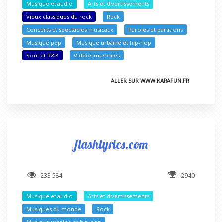
Musique et audio
Arts et divertissements
Vieux classiques du rock
Rock
Concerts et spectacles musicaux
Paroles et partitions
Musique pop
Musique urbaine et hip-hop
Soul et R&B
Vidéos musicales
ALLER SUR WWW.KARAFUN.FR
flashlyrics.com
233 584
2940
Musique et audio
Arts et divertissements
Musiques du monde
Rock
Musique urbaine et hip-hop