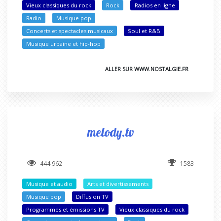
Vieux classiques du rock
Rock
Radios en ligne
Radio
Musique pop
Concerts et spectacles musicaux
Soul et R&B
Musique urbaine et hip-hop
ALLER SUR WWW.NOSTALGIE.FR
melody.tv
444 962
1583
Musique et audio
Arts et divertissements
Musique pop
Diffusion TV
Programmes et émissions TV
Vieux classiques du rock