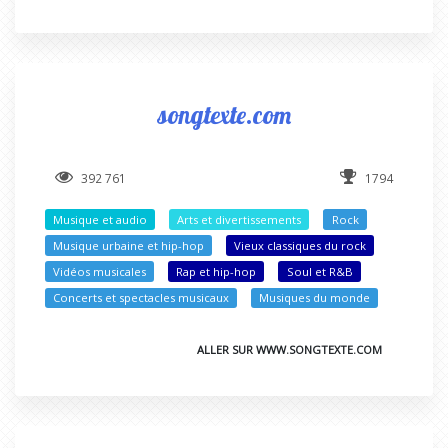
songtexte.com
392 761
1794
Musique et audio
Arts et divertissements
Rock
Musique urbaine et hip-hop
Vieux classiques du rock
Vidéos musicales
Rap et hip-hop
Soul et R&B
Concerts et spectacles musicaux
Musiques du monde
ALLER SUR WWW.SONGTEXTE.COM