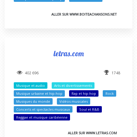
ALLER SUR WWW.BOITEACHANSONS.NET
letras.com
402 696
1748
Musique et audio
Arts et divertissements
Musique urbaine et hip-hop
Rap et hip-hop
Rock
Musiques du monde
Vidéos musicales
Concerts et spectacles musicaux
Soul et R&B
Reggae et musique caribéenne
ALLER SUR WWW.LETRAS.COM