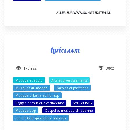
ALLER SUR WWW.SONGTEKSTEN.NL
lyrics.com
175 922
3802
Musique et audio
Arts et divertissements
Musiques du monde
Paroles et partitions
Musique urbaine et hip-hop
Reggae et musique caribéenne
Soul et R&B
Musique pop
Gospel et musique chrétienne
Concerts et spectacles musicaux