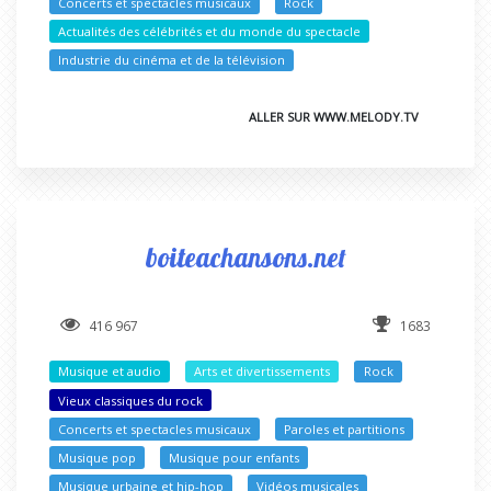
Concerts et spectacles musicaux
Rock
Actualités des célébrités et du monde du spectacle
Industrie du cinéma et de la télévision
ALLER SUR WWW.MELODY.TV
boiteachansons.net
416 967
1683
Musique et audio
Arts et divertissements
Rock
Vieux classiques du rock
Concerts et spectacles musicaux
Paroles et partitions
Musique pop
Musique pour enfants
Musique urbaine et hip-hop
Vidéos musicales