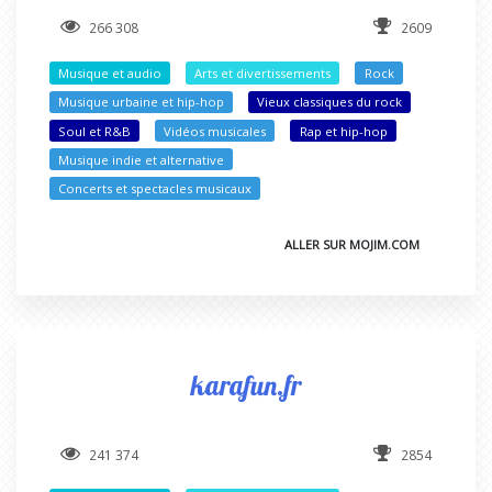
266 308
2609
Musique et audio
Arts et divertissements
Rock
Musique urbaine et hip-hop
Vieux classiques du rock
Soul et R&B
Vidéos musicales
Rap et hip-hop
Musique indie et alternative
Concerts et spectacles musicaux
ALLER SUR MOJIM.COM
karafun.fr
241 374
2854