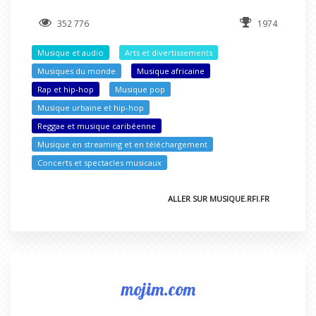
352 776
1974
Musique et audio
Arts et divertissements
Musiques du monde
Musique africaine
Rap et hip-hop
Musique pop
Musique urbaine et hip-hop
Reggae et musique caribéenne
Musique en streaming et en téléchargement
Concerts et spectacles musicaux
ALLER SUR MUSIQUE.RFI.FR
mojim.com