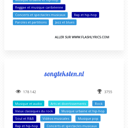
Reggae et musique caribéenne
Concerts et spectacles musicaux
Rap et hip-hop
Paroles et partitions
Jazz et blues
ALLER SUR WWW.FLASHLYRICS.COM
songteksten.nl
178 142
3755
Musique et audio
Arts et divertissements
Rock
Vieux classiques du rock
Musique urbaine et hip-hop
Soul et R&B
Vidéos musicales
Musique pop
Rap et hip-hop
Concerts et spectacles musicaux