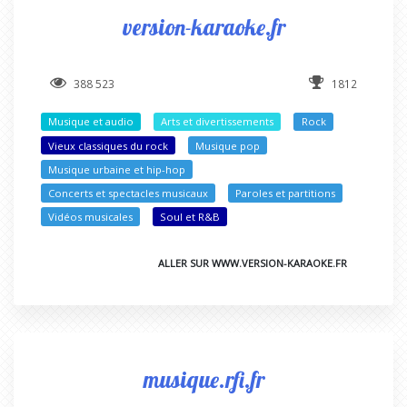
version-karaoke.fr
388 523
1812
Musique et audio
Arts et divertissements
Rock
Vieux classiques du rock
Musique pop
Musique urbaine et hip-hop
Concerts et spectacles musicaux
Paroles et partitions
Vidéos musicales
Soul et R&B
ALLER SUR WWW.VERSION-KARAOKE.FR
musique.rfi.fr