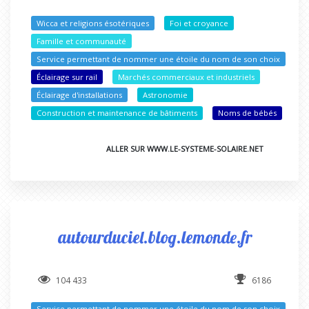
Wicca et religions ésotériques
Foi et croyance
Famille et communauté
Service permettant de nommer une étoile du nom de son choix
Éclairage sur rail
Marchés commerciaux et industriels
Éclairage d'installations
Astronomie
Construction et maintenance de bâtiments
Noms de bébés
ALLER SUR WWW.LE-SYSTEME-SOLAIRE.NET
autourduciel.blog.lemonde.fr
104 433
6186
Service permettant de nommer une étoile du nom de son choix