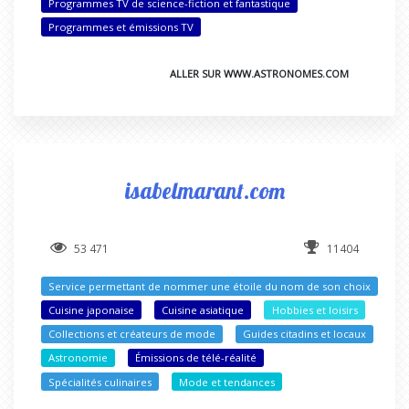
Programmes TV de science-fiction et fantastique
Programmes et émissions TV
ALLER SUR WWW.ASTRONOMES.COM
isabelmarant.com
53 471
11404
Service permettant de nommer une étoile du nom de son choix
Cuisine japonaise
Cuisine asiatique
Hobbies et loisirs
Collections et créateurs de mode
Guides citadins et locaux
Astronomie
Émissions de télé-réalité
Spécialités culinaires
Mode et tendances