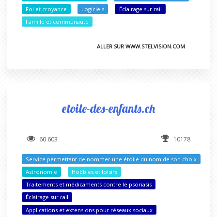
Foi et croyance
Logiciels
Éclairage sur rail
Famille et communauté
ALLER SUR WWW.STELVISION.COM
etoile-des-enfants.ch
60 603
10178
Service permettant de nommer une étoile du nom de son choix
Astronomie
Hobbies et loisirs
Traitements et médicaments contre le psoriasis
Éclairage sur rail
Applications et extensions pour réseaux sociaux