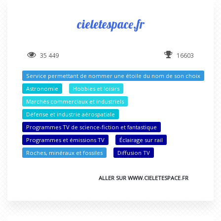
cieletespace.fr
35 449
16603
Service permettant de nommer une étoile du nom de son choix
Astronomie
Hobbies et loisirs
Marchés commerciaux et industriels
Défense et industrie aérospatiale
Programmes TV de science-fiction et fantastique
Programmes et émissions TV
Éclairage sur rail
Roches, minéraux et fossiles
Diffusion TV
ALLER SUR WWW.CIELETESPACE.FR