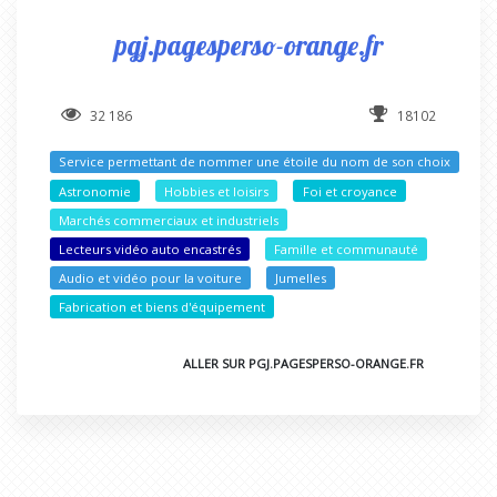
pgj.pagesperso-orange.fr
32 186
18102
Service permettant de nommer une étoile du nom de son choix
Astronomie
Hobbies et loisirs
Foi et croyance
Marchés commerciaux et industriels
Lecteurs vidéo auto encastrés
Famille et communauté
Audio et vidéo pour la voiture
Jumelles
Fabrication et biens d'équipement
ALLER SUR PGJ.PAGESPERSO-ORANGE.FR