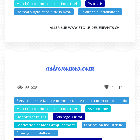
Marchés commerciaux et industriels
Psoriasis
Dermatologie et soin de la peau
Éclairage d'installations
ALLER SUR WWW.ETOILE-DES-ENFANTS.CH
astronomes.com
55 008
11111
Service permettant de nommer une étoile du nom de son choix
Marchés commerciaux et industriels
Astronomie
Hobbies et loisirs
Éclairage sur rail
Fabrication et biens d'équipement
Fabrication industrielle
Éclairage d'installations