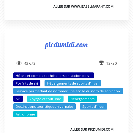
ALLER SUR WWW.ISABELMARANT.COM
picdumidi.com
43 672
13730
Hôtels et complexes hôteliers en station de ski
Forfaits de ski
Hébergements de sports d'hiver
Service permettant de nommer une étoile du nom de son choix
Ski
Voyage et tourisme
Hébergements
Destinations touristiques hivernales
Sports d'hiver
Astronomie
ALLER SUR PICDUMIDI.COM