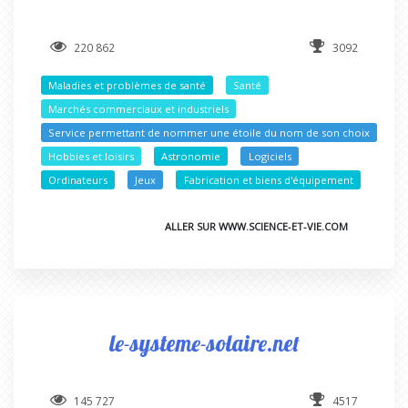
220 862
3092
Maladies et problèmes de santé
Santé
Marchés commerciaux et industriels
Service permettant de nommer une étoile du nom de son choix
Hobbies et loisirs
Astronomie
Logiciels
Ordinateurs
Jeux
Fabrication et biens d'équipement
ALLER SUR WWW.SCIENCE-ET-VIE.COM
le-systeme-solaire.net
145 727
4517