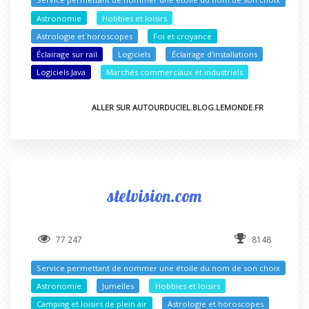
Astronomie
Hobbies et loisirs
Astrologie et horoscopes
Foi et croyance
Éclairage sur rail
Logiciels
Éclairage d'installations
Logiciels Java
Marchés commerciaux et industriels
ALLER SUR AUTOURDUCIEL.BLOG.LEMONDE.FR
stelvision.com
77 247
8148
Service permettant de nommer une étoile du nom de son choix
Astronomie
Jumelles
Hobbies et loisirs
Camping et loisirs de plein air
Astrologie et horoscopes