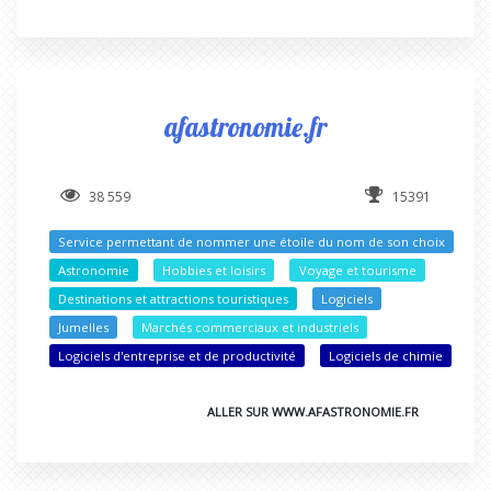
afastronomie.fr
38 559
15391
Service permettant de nommer une étoile du nom de son choix
Astronomie
Hobbies et loisirs
Voyage et tourisme
Destinations et attractions touristiques
Logiciels
Jumelles
Marchés commerciaux et industriels
Logiciels d'entreprise et de productivité
Logiciels de chimie
ALLER SUR WWW.AFASTRONOMIE.FR