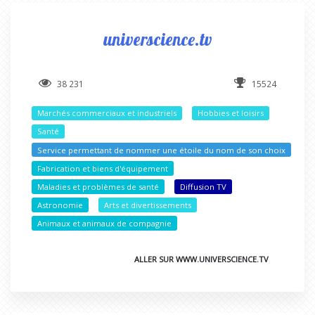
universcience.tv
38 231
15524
Marchés commerciaux et industriels
Hobbies et loisirs
Santé
Service permettant de nommer une étoile du nom de son choix
Fabrication et biens d'équipement
Maladies et problèmes de santé
Diffusion TV
Astronomie
Arts et divertissements
Animaux et animaux de compagnie
ALLER SUR WWW.UNIVERSCIENCE.TV