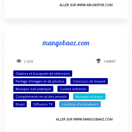
ALLER SUR WWW.ABUSEIPDB.COM
mangobaaz.com
2 626
149897
Chaînes et bouquets de télévision
Partage d'images et de photos
Concours de beauté
Musique sud-asiatique
Cuisine indienne
Compléments en acides aminés
Musique et audio
Blues
Diffusion TV
Location d'ordinateurs
ALLER SUR WWW.MANGOBAAZ.COM