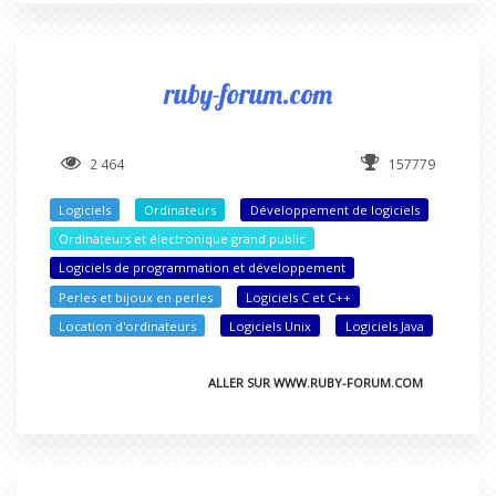
ruby-forum.com
2 464
157779
Logiciels
Ordinateurs
Développement de logiciels
Ordinateurs et électronique grand public
Logiciels de programmation et développement
Perles et bijoux en perles
Logiciels C et C++
Location d'ordinateurs
Logiciels Unix
Logiciels Java
ALLER SUR WWW.RUBY-FORUM.COM