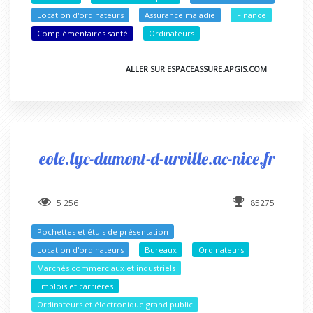
Location d'ordinateurs
Assurance maladie
Finance
Complémentaires santé
Ordinateurs
ALLER SUR ESPACEASSURE.APGIS.COM
eole.lyc-dumont-d-urville.ac-nice.fr
5 256
85275
Pochettes et étuis de présentation
Location d'ordinateurs
Bureaux
Ordinateurs
Marchés commerciaux et industriels
Emplois et carrières
Ordinateurs et électronique grand public