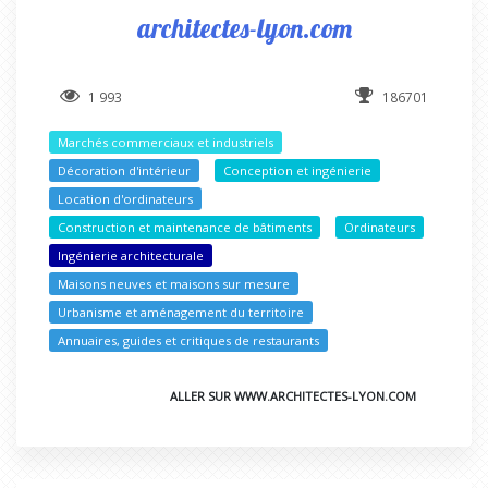
architectes-lyon.com
1 993
186701
Marchés commerciaux et industriels
Décoration d'intérieur
Conception et ingénierie
Location d'ordinateurs
Construction et maintenance de bâtiments
Ordinateurs
Ingénierie architecturale
Maisons neuves et maisons sur mesure
Urbanisme et aménagement du territoire
Annuaires, guides et critiques de restaurants
ALLER SUR WWW.ARCHITECTES-LYON.COM