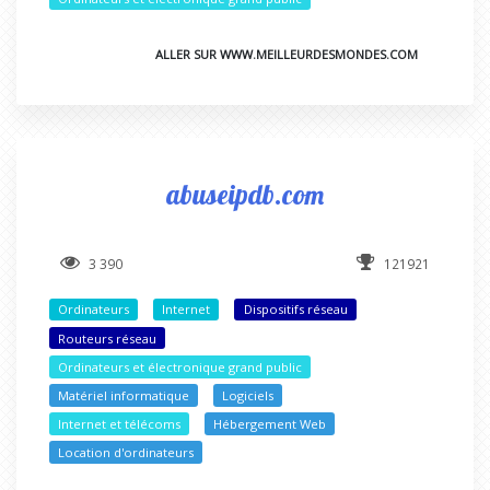
ALLER SUR WWW.MEILLEURDESMONDES.COM
abuseipdb.com
3 390
121921
Ordinateurs
Internet
Dispositifs réseau
Routeurs réseau
Ordinateurs et électronique grand public
Matériel informatique
Logiciels
Internet et télécoms
Hébergement Web
Location d'ordinateurs