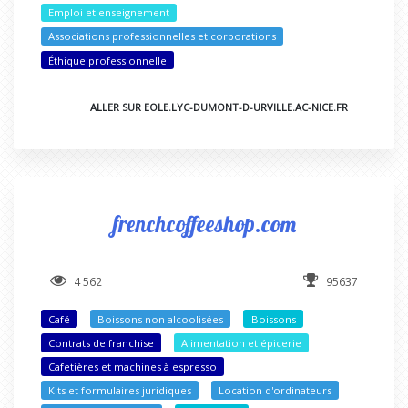
Emploi et enseignement
Associations professionnelles et corporations
Éthique professionnelle
ALLER SUR EOLE.LYC-DUMONT-D-URVILLE.AC-NICE.FR
frenchcoffeeshop.com
4 562
95637
Café
Boissons non alcoolisées
Boissons
Contrats de franchise
Alimentation et épicerie
Cafetières et machines à espresso
Kits et formulaires juridiques
Location d'ordinateurs