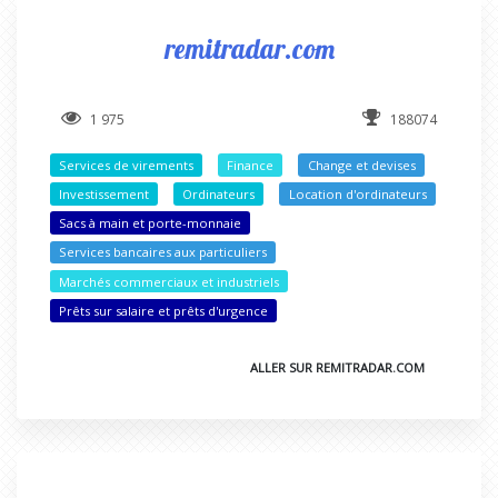
remitradar.com
1 975
188074
Services de virements
Finance
Change et devises
Investissement
Ordinateurs
Location d'ordinateurs
Sacs à main et porte-monnaie
Services bancaires aux particuliers
Marchés commerciaux et industriels
Prêts sur salaire et prêts d'urgence
ALLER SUR REMITRADAR.COM