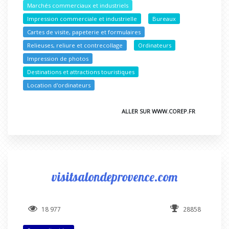
Marchés commerciaux et industriels
Impression commerciale et industrielle
Bureaux
Cartes de visite, papeterie et formulaires
Relieuses, reliure et contrecollage
Ordinateurs
Impression de photos
Destinations et attractions touristiques
Location d'ordinateurs
ALLER SUR WWW.COREP.FR
visitsalondeprovence.com
18 977
28858