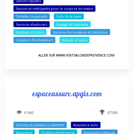
Savons liquides
Savons et nettoyants pour le corps et les mains
Toilette corporelle
Soin de la peau
Services d'autocars
Voyage et tourisme
Hobbies et loisirs
Services ferroviaires et d'autobus
Location d'ordinateurs
Beauté et soins
ALLER SUR WWW.VISITSALONDEPROVENCE.COM
espaceassure.apgis.com
6 960
67586
Service et assistance clientèle
Assurance auto
Assurance
Gestion d'entreprise
Assurance véhicule