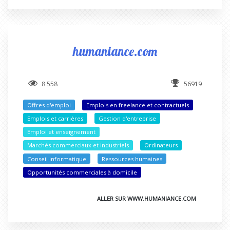
humaniance.com
8 558
56919
Offres d'emploi
Emplois en freelance et contractuels
Emplois et carrières
Gestion d'entreprise
Emploi et enseignement
Marchés commerciaux et industriels
Ordinateurs
Conseil informatique
Ressources humaines
Opportunités commerciales à domicile
ALLER SUR WWW.HUMANIANCE.COM