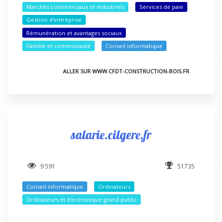
Marchés commerciaux et industriels
Services de paie
Gestion d'entreprise
Rémunération et avantages sociaux
Famille et communauté
Conseil informatique
ALLER SUR WWW.CFDT-CONSTRUCTION-BOIS.FR
salarie.cilgere.fr
9 591
51735
Conseil informatique
Ordinateurs
Ordinateurs et électronique grand public