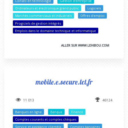
Conseil en technologie
Gestion d'entreprise
Ordinateurs et électronique grand public
Logiciels
Marchés commerciaux et industriels
Offres d'emploi
Progiciels de gestion intégrés
Emplois dans le domaine technique et informatique
ALLER SUR WWW.LEHIBOU.COM
mobile.e.secure.lcl.fr
11 013
46124
Banques en ligne
Banque
Finance
Comptes courants et comptes chèques
Service et assistance clientèle
Comptes bancaires