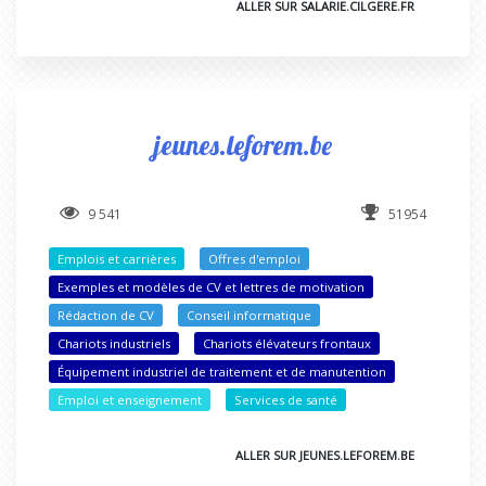
ALLER SUR SALARIE.CILGERE.FR
jeunes.leforem.be
9 541
51954
Emplois et carrières
Offres d'emploi
Exemples et modèles de CV et lettres de motivation
Rédaction de CV
Conseil informatique
Chariots industriels
Chariots élévateurs frontaux
Équipement industriel de traitement et de manutention
Emploi et enseignement
Services de santé
ALLER SUR JEUNES.LEFOREM.BE