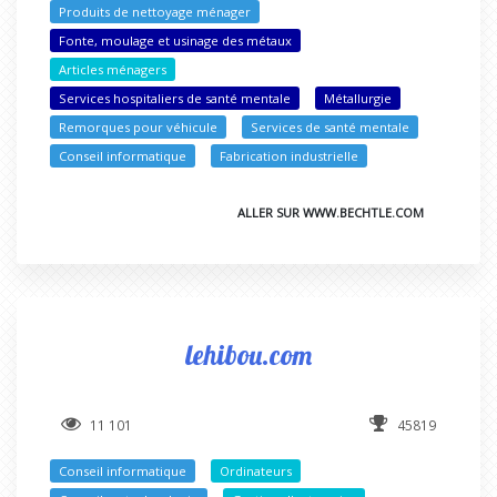
Produits de nettoyage ménager
Fonte, moulage et usinage des métaux
Articles ménagers
Services hospitaliers de santé mentale
Métallurgie
Remorques pour véhicule
Services de santé mentale
Conseil informatique
Fabrication industrielle
ALLER SUR WWW.BECHTLE.COM
lehibou.com
11 101
45819
Conseil informatique
Ordinateurs