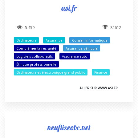
asi.fr
5 459
82612
Ordinateurs
Assurance
Conseil informatique
Complémentaires santé
Assurance véhicule
Logiciels collaboratifs
Assurance auto
Éthique professionnelle
Ordinateurs et électronique grand public
Finance
ALLER SUR WWW.ASI.FR
neuflizeobc.net