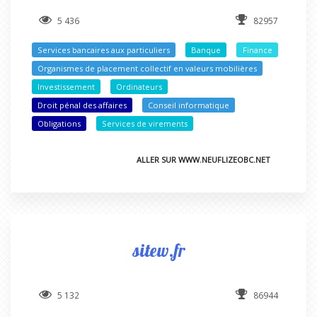
5 436
82957
Services bancaires aux particuliers
Banque
Finance
Organismes de placement collectif en valeurs mobilières
Investissement
Ordinateurs
Droit pénal des affaires
Conseil informatique
Obligations
Services de virements
ALLER SUR WWW.NEUFLIZEOBC.NET
sitew.fr
5 132
86944