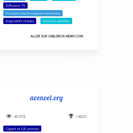
Diffusion TV
Produits électroniques industriels
Dispositifs réseau
Services satellite
ALLER SUR CABLEBOX-NEWS.COM
avenoel.org
40 078
14820
Clipart et GIF animés