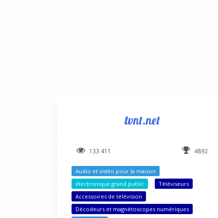
tvnt.net
133 411
4892
Audio et vidéo pour la maison
électronique grand public
Téléviseurs
Accessoires de télévision
Décodeurs et magnétoscopes numériques