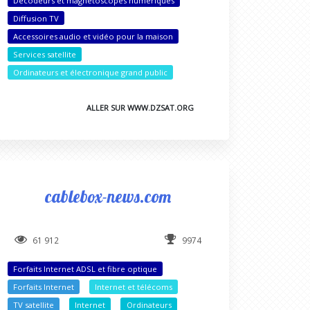
Décodeurs et magnétoscopes numériques
Diffusion TV
Accessoires audio et vidéo pour la maison
Services satellite
Ordinateurs et électronique grand public
ALLER SUR WWW.DZSAT.ORG
cablebox-news.com
61 912
9974
Forfaits Internet ADSL et fibre optique
Forfaits Internet
Internet et télécoms
TV satellite
Internet
Ordinateurs