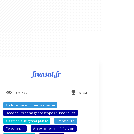
fransat.fr
105 772
6104
Audio et vidéo pour la maison
tes)
Décodeurs et magnétoscopes numériques
électronique grand public
TV satellite
Téléviseurs
Accessoires de télévision