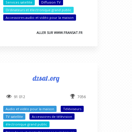
Services satellite
Diffusion TV
Ordinateurs et électronique grand public
Accessoires audio et vidéo pour la maison
ALLER SUR WWW.FRANSAT.FR
dzsat.org
91 012
7056
Audio et vidéo pour la maison
Téléviseurs
TV satellite
Accessoires de télévision
électronique grand public