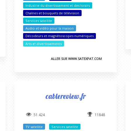
Industrie du divertissement et des loisirs
Chaînes et bouquets de télévision
Services satellite
Audio et vidéo pour la maison
Décodeurs et magnétoscopes numériques
Arts et divertissements
ALLER SUR WWW.SATEXPAT.COM
cablereview.fr
51 424
11848
TV satellite
Services satellite