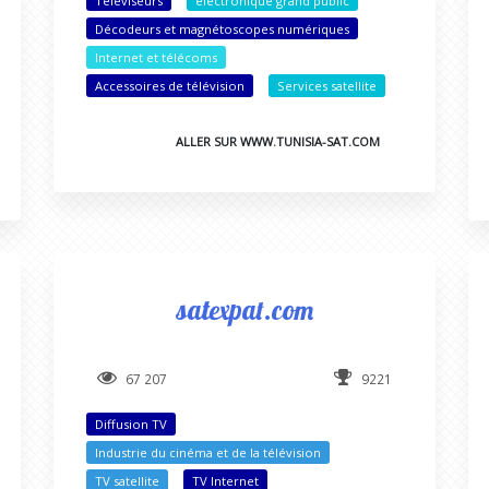
Téléviseurs
électronique grand public
Décodeurs et magnétoscopes numériques
Internet et télécoms
Accessoires de télévision
Services satellite
ALLER SUR WWW.TUNISIA-SAT.COM
satexpat.com
67 207
9221
Diffusion TV
Industrie du cinéma et de la télévision
TV satellite
TV Internet