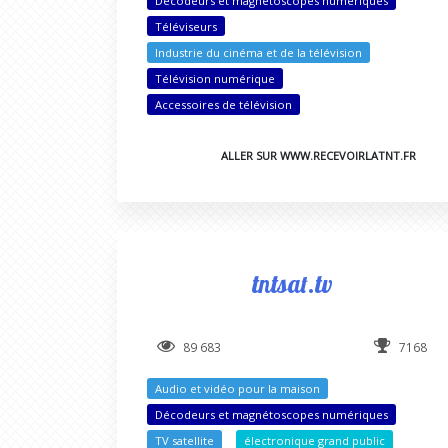
Décodeurs et magnétoscopes numériques
Téléviseurs
Industrie du cinéma et de la télévision
Télévision numérique
Accessoires de télévision
ALLER SUR WWW.RECEVOIRLATNT.FR
tntsat.tv
89 683
7168
Audio et vidéo pour la maison
Décodeurs et magnétoscopes numériques
TV satellite
électronique grand public