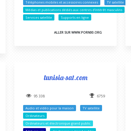
Téléphones mobiles et accessoires connexes
TV satellite
Médias et publications dédiés aux centres d'intérêt masculins
Services satellite
Supports en ligne
ALLER SUR WWW.PORN00.ORG
tunisia-sat.com
95 338
6759
Audio et vidéo pour la maison
TV satellite
Ordinateurs
Ordinateurs et électronique grand public