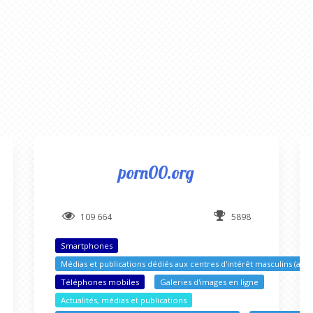
porn00.org
109 664
5898
Smartphones
Médias et publications dédiés aux centres d'intérêt masculins (adul
Téléphones mobiles
Galeries d'images en ligne
Actualités, médias et publications