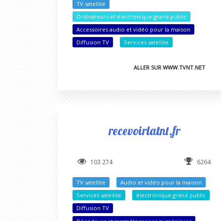
TV satellite
Ordinateurs et électronique grand public
Accessoires audio et vidéo pour la maison
Diffusion TV
Services satellite
ALLER SUR WWW.TVNT.NET
recevoirlatnt.fr
103 274
6264
TV satellite
Audio et vidéo pour la maison
Services satellite
électronique grand public
Diffusion TV