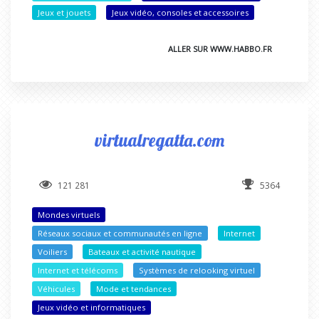
Jeux et jouets
Jeux vidéo, consoles et accessoires
ALLER SUR WWW.HABBO.FR
virtualregatta.com
121 281
5364
Mondes virtuels
Réseaux sociaux et communautés en ligne
Internet
Voiliers
Bateaux et activité nautique
Internet et télécoms
Systèmes de relooking virtuel
Véhicules
Mode et tendances
Jeux vidéo et informatiques