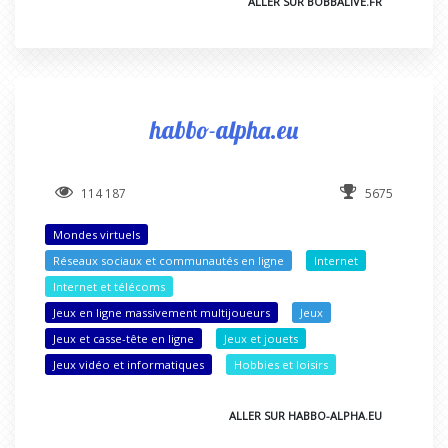
ALLER SUR BOBBALIVE.FR
habbo-alpha.eu
114 187
5675
Mondes virtuels
Réseaux sociaux et communautés en ligne
Internet
Internet et télécoms
Jeux en ligne massivement multijoueurs
Jeux
Jeux et casse-tête en ligne
Jeux et jouets
Jeux vidéo et informatiques
Hobbies et loisirs
ALLER SUR HABBO-ALPHA.EU