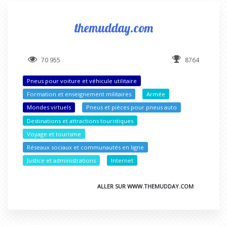
themudday.com
70 955
8764
Pneus pour voiture et véhicule utilitaire
Formation et enseignement militaires
Armée
Mondes virtuels
Pneus et pièces pour pneus auto
Destinations et attractions touristiques
Voyage et tourisme
Réseaux sociaux et communautés en ligne
Justice et administrations
Internet
ALLER SUR WWW.THEMUDDAY.COM