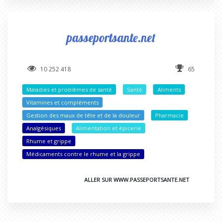
passeportsante.net
10 252 418
65
Maladies et problèmes de santé
Santé
Aliments
Vitamines et compléments
Gestion des maux de tête et de la douleur
Pharmacie
Analgésiques
Alimentation et épicerie
Rhume et grippe
Médicaments contre le rhume et la grippe
ALLER SUR WWW.PASSEPORTSANTE.NET