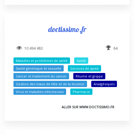
doctissimo.fr
10 494 483
64
Maladies et problèmes de santé
Santé
Santé génésique et sexuelle
Services de santé
Cancer et traitement du cancer
Rhume et grippe
Gestion des maux de tête et de la douleur
Analgésiques
Virus et maladies infectieuses
Pharmacie
ALLER SUR WWW.DOCTISSIMO.FR