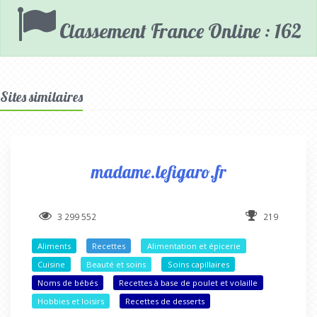
Classement France Online : 162
Sites similaires
madame.lefigaro.fr
3 299 552
219
Aliments
Recettes
Alimentation et épicerie
Cuisine
Beauté et soins
Soins capillaires
Noms de bébés
Recettes à base de poulet et volaille
Hobbies et loisirs
Recettes de desserts