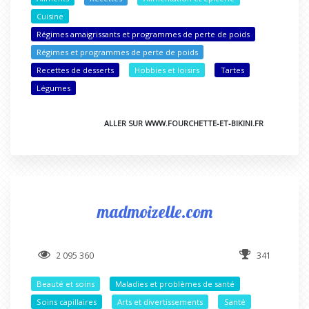
Cuisine
Régimes amaigrissants et programmes de perte de poids
Régimes et programmes de perte de poids
Recettes de desserts
Hobbies et loisirs
Tartes
Légumes
ALLER SUR WWW.FOURCHETTE-ET-BIKINI.FR
madmoizelle.com
2 095 360
341
Beauté et soins
Maladies et problèmes de santé
Soins capillaires
Arts et divertissements
Santé