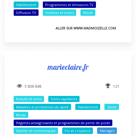
Habillement
Programmes et émissions TV
Diffusion TV
Hobbies et loisirs
Mode
ALLER SUR WWW.MADMOIZELLE.COM
marieclaire.fr
5 806 848
121
Beauté et soins
Soins capillaires
Maladies et problèmes de santé
Habillement
Santé
Mode
Régimes amaigrissants et programmes de perte de poids
Famille et communauté
Foi et croyance
Mariages