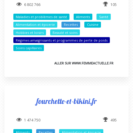
6 802 766
105
Maladies et problèmes de santé
Aliments
Santé
Alimentation et épicerie
Recettes
Cuisine
Hobbies et loisirs
Beauté et soins
Régimes amaigrissants et programmes de perte de poids
Soins capillaires
ALLER SUR WWW.FEMMEACTUELLE.FR
fourchette-et-bikini.fr
1 474 750
495
Aliments
Recettes
Alimentation et épicerie