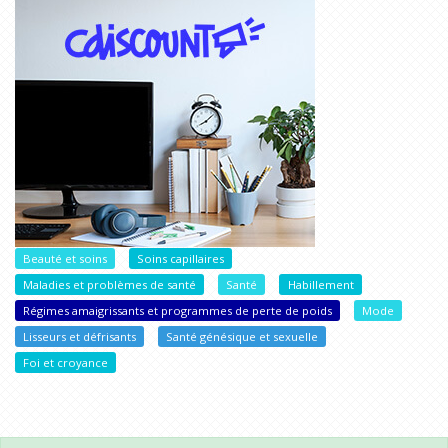
Beauté et soins
Soins capillaires
Maladies et problèmes de santé
Santé
Habillement
Régimes amaigrissants et programmes de perte de poids
Mode
Lisseurs et défrisants
Santé génésique et sexuelle
Foi et croyance