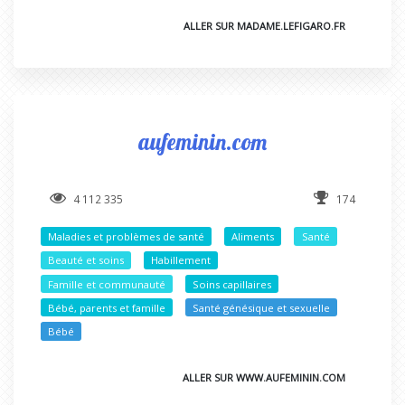
ALLER SUR MADAME.LEFIGARO.FR
aufeminin.com
4 112 335
174
Maladies et problèmes de santé
Aliments
Santé
Beauté et soins
Habillement
Famille et communauté
Soins capillaires
Bébé, parents et famille
Santé génésique et sexuelle
Bébé
ALLER SUR WWW.AUFEMININ.COM