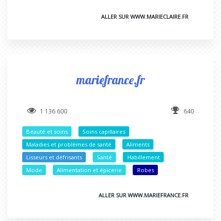
ALLER SUR WWW.MARIECLAIRE.FR
mariefrance.fr
1 136 600
640
Beauté et soins
Soins capillaires
Maladies et problèmes de santé
Aliments
Lisseurs et défrisants
Santé
Habillement
Mode
Alimentation et épicerie
Robes
ALLER SUR WWW.MARIEFRANCE.FR