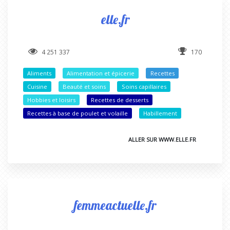
elle.fr
4 251 337
170
Aliments
Alimentation et épicerie
Recettes
Cuisine
Beauté et soins
Soins capillaires
Hobbies et loisirs
Recettes de desserts
Recettes à base de poulet et volaille
Habillement
ALLER SUR WWW.ELLE.FR
femmeactuelle.fr