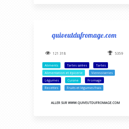
quiveutdufromage.com
121 318
5359
Aliments
Tartes salées
Tartes
Alimentation et épicerie
Viennoiseries
Légumes
Cuisine
Fromage
Recettes
Fruits et légumes frais
ALLER SUR WWW.QUIVEUTDUFROMAGE.COM