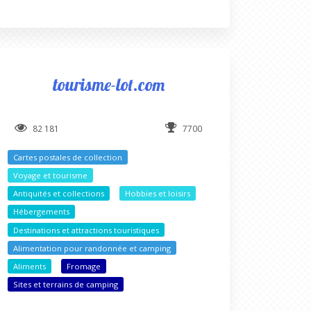
tourisme-lot.com
82 181
7700
Cartes postales de collection
Voyage et tourisme
Antiquités et collections
Hobbies et loisirs
Hébergements
Destinations et attractions touristiques
Alimentation pour randonnée et camping
Aliments
Fromage
Sites et terrains de camping