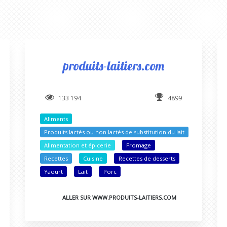
produits-laitiers.com
133 194
4899
Aliments
Produits lactés ou non lactés de substitution du lait
Alimentation et épicerie
Fromage
Recettes
Cuisine
Recettes de desserts
Yaourt
Lait
Porc
ALLER SUR WWW.PRODUITS-LAITIERS.COM