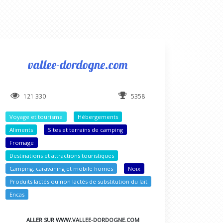
vallee-dordogne.com
121 330
5358
Voyage et tourisme
Hébergements
Aliments
Sites et terrains de camping
Fromage
Destinations et attractions touristiques
Camping, caravaning et mobile homes
Noix
Produits lactés ou non lactés de substitution du lait
Encas
ALLER SUR WWW.VALLEE-DORDOGNE.COM