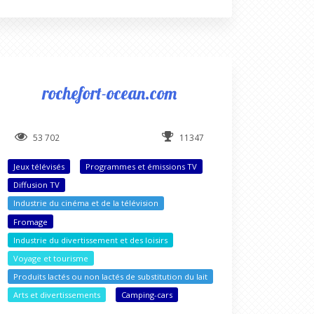
rochefort-ocean.com
53 702
11347
Jeux télévisés
Programmes et émissions TV
Diffusion TV
Industrie du cinéma et de la télévision
Fromage
Industrie du divertissement et des loisirs
Voyage et tourisme
Produits lactés ou non lactés de substitution du lait
Arts et divertissements
Camping-cars