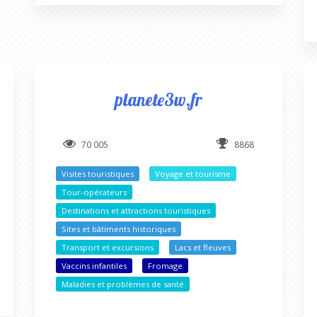
planete3w.fr
70 005
8868
Visites touristiques
Voyage et tourisme
Tour-opérateurs
Destinations et attractions touristiques
Sites et bâtiments historiques
Transport et excursions
Lacs et fleuves
Vaccins infantiles
Fromage
Maladies et problèmes de santé