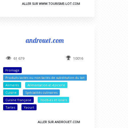
ALLER SUR WWW.TOURISME-LOT.COM
androuet.com
61 679
10016
Fromage
Produits lactés ou non lactés de substitution du lait
Aliments
Alimentation et épicerie
Cuisine
Spécialités culinaires
Cuisine française
Hobbies et loisirs
Tartes
Yaourt
ALLER SUR ANDROUET.COM