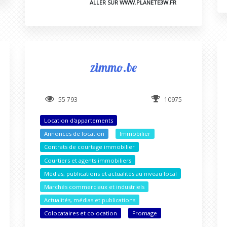
ALLER SUR WWW.PLANETE3W.FR
zimmo.be
55 793
10975
Location d'appartements
Annonces de location
Immobilier
Contrats de courtage immobilier
Courtiers et agents immobiliers
Médias, publications et actualités au niveau local
Marchés commerciaux et industriels
Actualités, médias et publications
Colocataires et colocation
Fromage