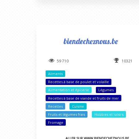
biendecheznous.be
59 710
10321
Aliments
Recettes à base de poulet et volaille
Alimentation et épicerie
Légumes
Recettes à base de viande et fruits de mer
Recettes
Cuisine
Fruits et légumes frais
Hobbies et loisirs
Fromage
ALLER SUR WWW.BIENDECHEZNOUS.BE