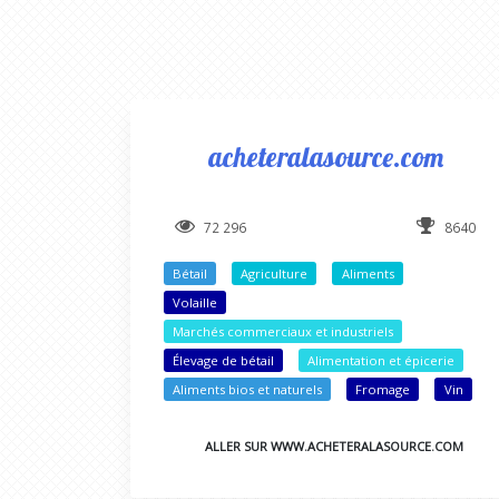
acheteralasource.com
72 296
8640
Bétail
Agriculture
Aliments
Volaille
Marchés commerciaux et industriels
Élevage de bétail
Alimentation et épicerie
Aliments bios et naturels
Fromage
Vin
ALLER SUR WWW.ACHETERALASOURCE.COM