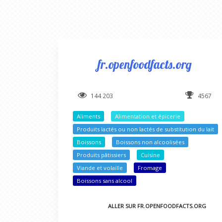
fr.openfoodfacts.org
144 203
4567
Aliments
Alimentation et épicerie
Produits lactés ou non lactés de substitution du lait
Boissons
Boissons non alcoolisées
Produits pâtissiers
Cuisine
Viande et volaille
Fromage
Boissons sans alcool
ALLER SUR FR.OPENFOODFACTS.ORG