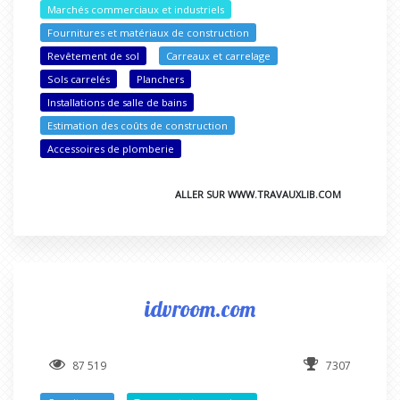
Marchés commerciaux et industriels
Fournitures et matériaux de construction
Revêtement de sol
Carreaux et carrelage
Sols carrelés
Planchers
Installations de salle de bains
Estimation des coûts de construction
Accessoires de plomberie
ALLER SUR WWW.TRAVAUXLIB.COM
idvroom.com
87 519
7307