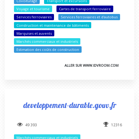
Covoiturage
Transport et excursions
Voyage et tourisme
Cartes de transport ferroviaire
Services ferroviaires
Services ferroviaires et d'autobus
Construction et maintenance de bâtiments
Marquises et auvents
Marchés commerciaux et industriels
Estimation des coûts de construction
ALLER SUR WWW.IDVROOM.COM
developpement-durable.gouv.fr
49 393
12316
Marchés commerciaux et industriels