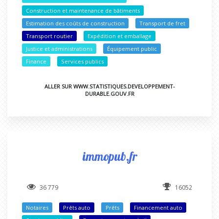
Construction et maintenance de bâtiments
Estimation des coûts de construction
Transport de fret
Transport routier
Expédition et emballage
Justice et administrations
Équipement public
Finance
Services publics
ALLER SUR WWW.STATISTIQUES.DEVELOPPEMENT-
DURABLE.GOUV.FR
immopub.fr
36 779
16052
Notaires
Prêts auto
Prêts
Financement auto