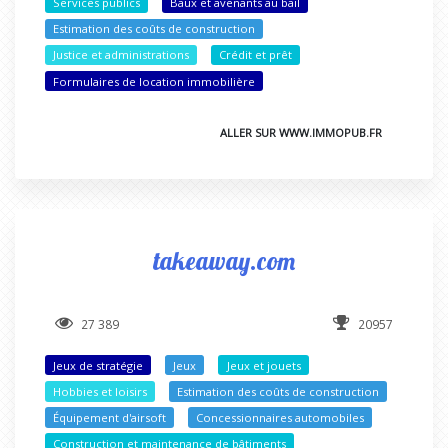
Services publics
Baux et avenants au bail
Estimation des coûts de construction
Justice et administrations
Crédit et prêt
Formulaires de location immobilière
ALLER SUR WWW.IMMOPUB.FR
takeaway.com
27 389
20957
Jeux de stratégie
Jeux
Jeux et jouets
Hobbies et loisirs
Estimation des coûts de construction
Équipement d'airsoft
Concessionnaires automobiles
Construction et maintenance de bâtiments